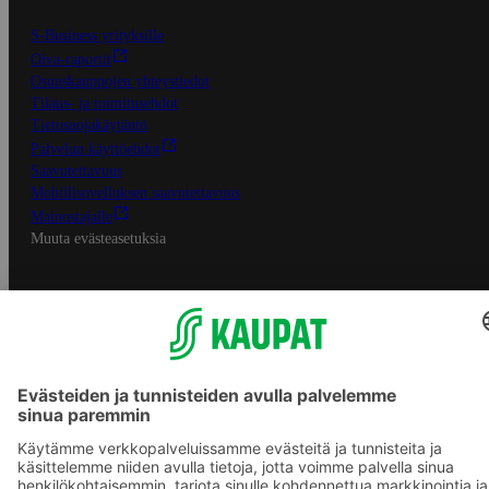
S-Business yrityksille
Oiva-raportit
Osuuskauppojen yhteystiedot
Tilaus- ja toimitusehdot
Tietosuojakäytäntö
Palvelun käyttöehdot
Saavutettavuus
Mobiilisovelluksen saavutettavuus
Mainostajalle
Muuta evästeasetuksia
S-ryhmän palvelut
S-ryhmä
Asiakasomistajuus
Yhteishyvä Ruoka -sovellus
S-ostoslista -sovellus
Prisma.fi