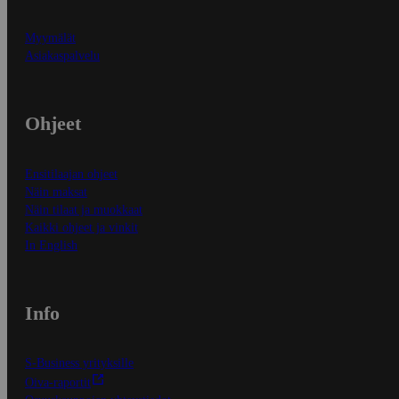
Myymälät
Asiakaspalvelu
Ohjeet
Ensitilaajan ohjeet
Näin maksat
Näin tilaat ja muokkaat
Kaikki ohjeet ja vinkit
In English
Info
S-Business yrityksille
Oiva-raportit