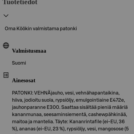
Tuotetiedot
Oma Köökin valmistama patonki
Valmistusmaa
Suomi
Ainesosat
PATONKI: VEHNÄjauho, vesi, vehnähapantaikina,
hiiva, jodioitu suola, rypsiöljy, emulgointiaine E472e,
jauhonparanne E300. Saattaa sisältää pieniä määriä
kananmunaa, seesaminsiementä, cashewpähkinää,
maitoa ja mantelia. Täyte: Kananrintafile (ei-EU, 36
%), ananas (ei-EU, 23 %), rypsiöljy, vesi, mangosose (5