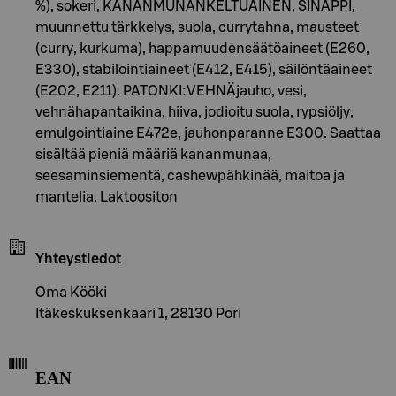
%), sokeri, KANANMUNANKELTUAINEN, SINAPPI,
muunnettu tärkkelys, suola, currytahna, mausteet
(curry, kurkuma), happamuudensäätöaineet (E260,
E330), stabilointiaineet (E412, E415), säilöntäaineet
(E202, E211). PATONKI:VEHNÄjauho, vesi,
vehnähapantaikina, hiiva, jodioitu suola, rypsiöljy,
emulgointiaine E472e, jauhonparanne E300. Saattaa
sisältää pieniä määriä kananmunaa,
seesaminsiementä, cashewpähkinää, maitoa ja
mantelia. Laktoositon
Yhteystiedot
Oma Kööki
Itäkeskuksenkaari 1, 28130 Pori
EAN