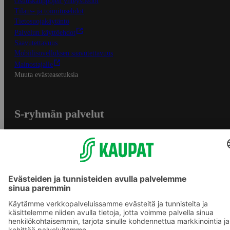
Osuuskauppojen yhteystiedot
Tilaus- ja toimitusehdot
Tietosuojakäytäntö
Palvelun käyttöehdot
Saavutettavuus
Mobiilisovelluksen saavutettavuus
Mainostajalle
Muuta evästeasetuksia
S-ryhmän palvelut
S-ryhmä
Asiakasomistajuus
Yhteishyvä Ruoka -sovellus
S-ostoslista -sovellus
Prisma.fi
Sokos.fi
S-Pankki
Yhteishyvä