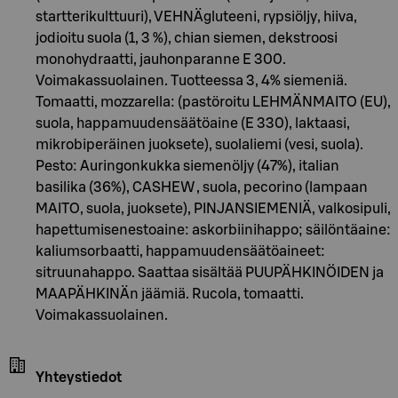
startterikulttuuri), VEHNÄgluteeni, rypsiöljy, hiiva,
jodioitu suola (1, 3 %), chian siemen, dekstroosi
monohydraatti, jauhonparanne E 300.
Voimakassuolainen. Tuotteessa 3, 4% siemeniä.
Tomaatti, mozzarella: (pastöroitu LEHMÄNMAITO (EU),
suola, happamuudensäätöaine (E 330), laktaasi,
mikrobiperäinen juoksete), suolaliemi (vesi, suola).
Pesto: Auringonkukka siemenöljy (47%), italian
basilika (36%), CASHEW , suola, pecorino (lampaan
MAITO, suola, juoksete), PINJANSIEMENIÄ, valkosipuli,
hapettumisenestoaine: askorbiinihappo; säilöntäaine:
kaliumsorbaatti, happamuudensäätöaineet:
sitruunahappo. Saattaa sisältää PUUPÄHKINÖIDEN ja
MAAPÄHKINÄn jäämiä. Rucola, tomaatti.
Voimakassuolainen.
Yhteystiedot