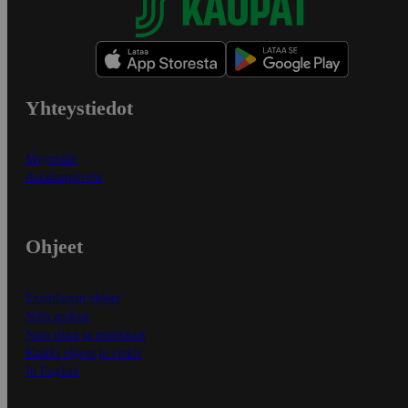
Yhteystiedot
Myymälät
Asiakaspalvelu
Ohjeet
Ensitilaajan ohjeet
Näin maksat
Näin tilaat ja muokkaat
Kaikki ohjeet ja vinkit
In English