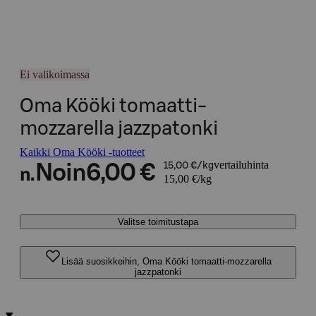
Ei valikoimassa
Oma Kööki tomaatti-
mozzarella jazzpatonki
Kaikki Oma Kööki -tuotteet
vertailuhinta
Noin
6,00 €
15,00 €/kg
n.
15,00 €/kg
Valitse toimitustapa
Lisää suosikkeihin, Oma Kööki tomaatti-mozzarella
jazzpatonki