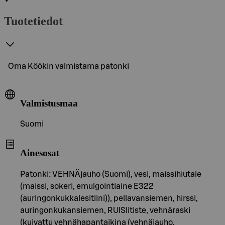
Tuotetiedot
Oma Köökin valmistama patonki
Valmistusmaa
Suomi
Ainesosat
Patonki: VEHNÄjauho (Suomi), vesi, maissihiutale
(maissi, sokeri, emulgointiaine E322
(auringonkukkalesitiini)), pellavansiemen, hirssi,
auringonkukansiemen, RUISlitiste, vehnäraski
(kuivattu vehnähapantaikina (vehnäjauho,