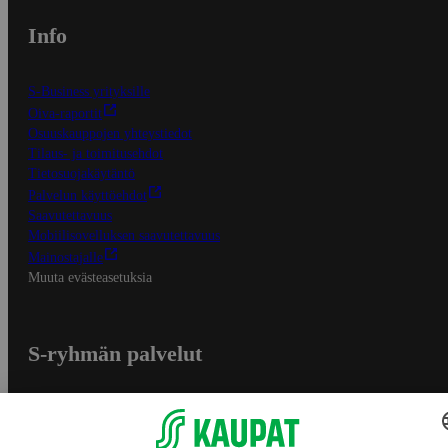
Info
S-Business yrityksille
Oiva-raportit
Osuuskauppojen yhteystiedot
Tilaus- ja toimitusehdot
Tietosuojakäytäntö
Palvelun käyttöehdot
Saavutettavuus
Mobiilisovelluksen saavutettavuus
Mainostajalle
Muuta evästeasetuksia
S-ryhmän palvelut
S-ryhmä
Asiakasomistajuus