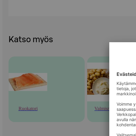
Katso myös
Ruokatori
Valmisruoka