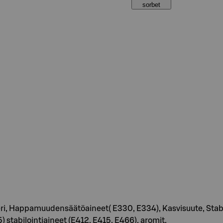
sorbet
ri, Happamuudensäätöaineet( E330, E334), Kasvisuute, Stabilo
) stabilointiaineet (E412, E415, E466), aromit.