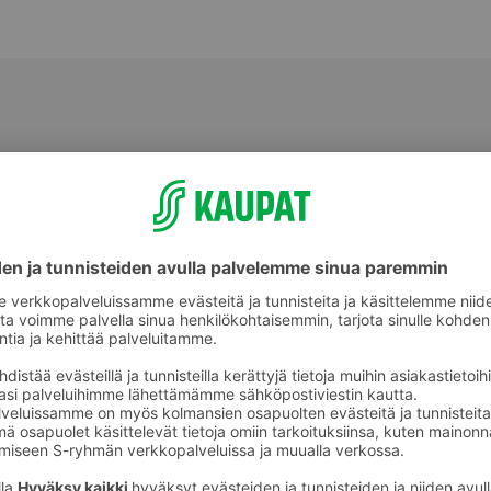
Muu tuore valmisruoka