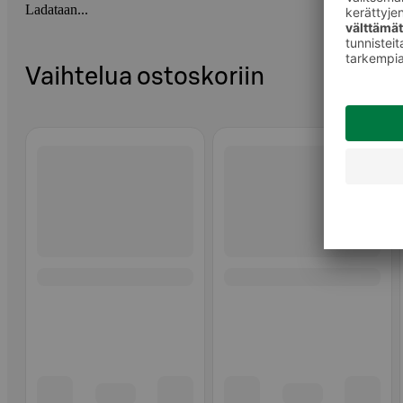
Ladataan...
Vaihtelua ostoskoriin
Ohita listaus