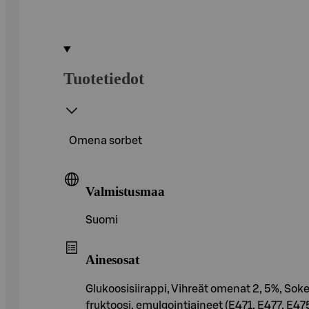
Tuotetiedot
Omena sorbet
Valmistusmaa
Suomi
Ainesosat
Glukoosisiirappi, Vihreät omenat 2, 5%, Soke
fruktoosi, emulgointiaineet (E471, E477, E475