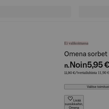
Ei valikoimassa
Omena sorbet
Noin
5,95 
n.
vertailuhinta 11,90 €
11,90 €/l
Valitse toimitu
Lisää
suosikkeihin,
Omena