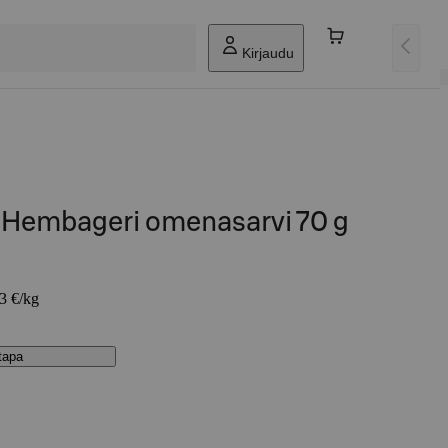
Kirjaudu
 Hembageri omenasarvi 70 g
43 €/kg
stapa