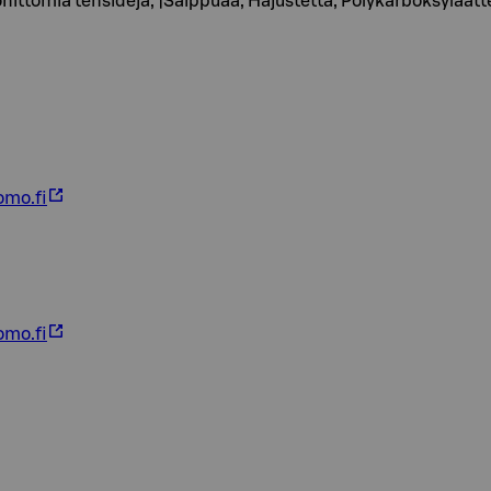
onittomia tensidejä, |Saippuaa, Hajustetta, Polykarboksylaat
omo.fi
omo.fi