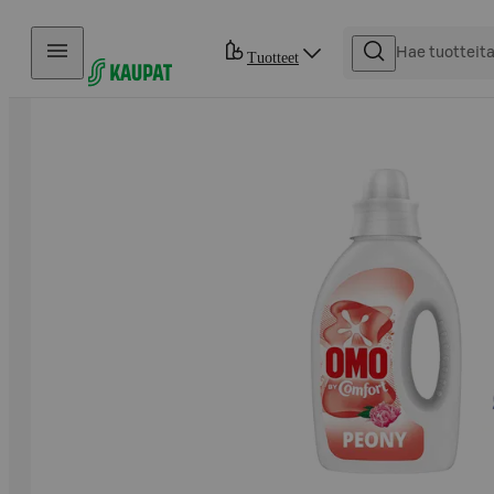
Hyppää sisältöön
Tuotteet