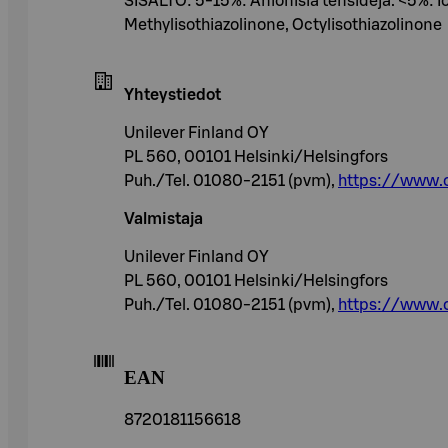
SISÄLTÖ: 5-15%: Anionisia tensidejä. <5%: I
Methylisothiazolinone, Octylisothiazolinone
Yhteystiedot
Unilever Finland OY
PL 560, 00101 Helsinki/Helsingfors
Puh./Tel. 01080-2151 (pvm),
https://www.
Valmistaja
Unilever Finland OY
PL 560, 00101 Helsinki/Helsingfors
Puh./Tel. 01080-2151 (pvm),
https://www.
EAN
8720181156618