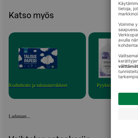
Katso myös
Kodinhoito ja taloustarvikkeet
Pyykinpesu
Ladataan...