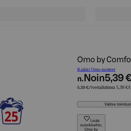
Omo by Comfor
Kaikki Omo-tuotteet
Noin
5,39 
n.
vertailuhinta 5,39 €/l
5,39 €/l
Valitse toimitu
Lisää
suosikkeihin,
Omo by