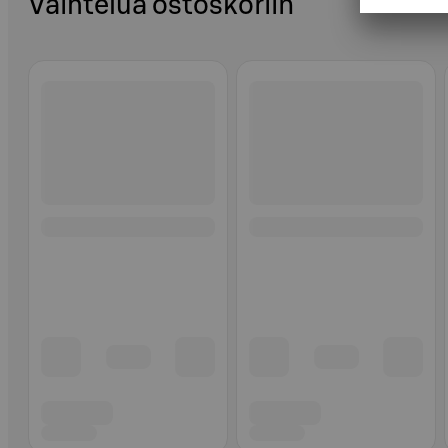
Vaihtelua ostoskoriin
Ohita listaus