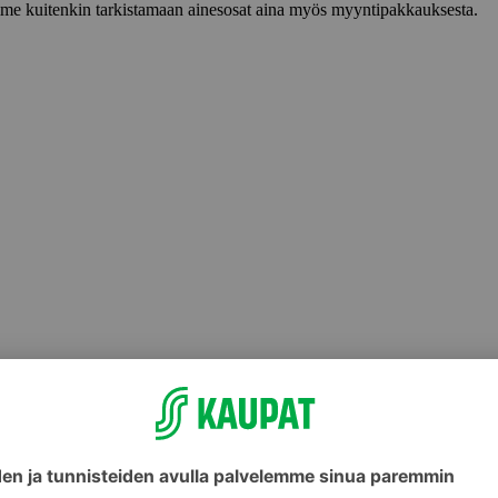
lemme kuitenkin tarkistamaan ainesosat aina myös myyntipakkauksesta.