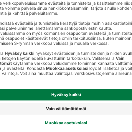
Pyykinpesuaineet