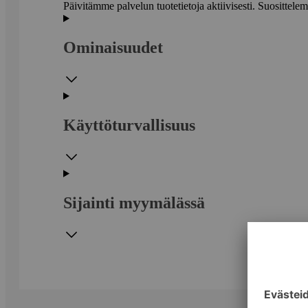
Päivitämme palvelun tuotetietoja aktiivisesti. Suositte
Ominaisuudet
Käyttöturvallisuus
Sijainti myymälässä