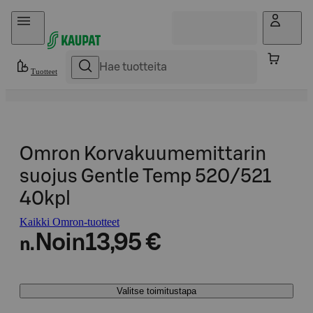
Hyppää sisältöön
Tuotteet
Omron Korvakuumemittarin
suojus Gentle Temp 520/521
40kpl
Kaikki Omron-tuotteet
Noin
13,95 €
n.
Valitse toimitustapa