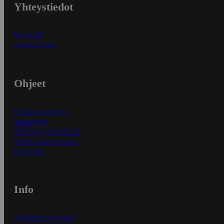
Yhteystiedot
Myymälät
Asiakaspalvelu
Ohjeet
Ensitilaajan ohjeet
Näin maksat
Näin tilaat ja muokkaat
Kaikki ohjeet ja vinkit
In English
Info
S-Business yrityksille