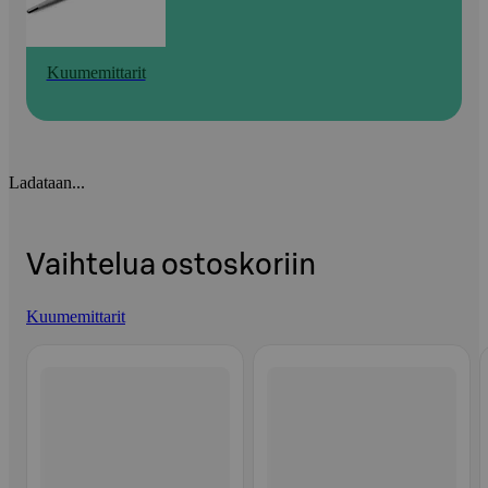
Kuumemittarit
Ladataan...
Vaihtelua ostoskoriin
Kuumemittarit
Ohita listaus