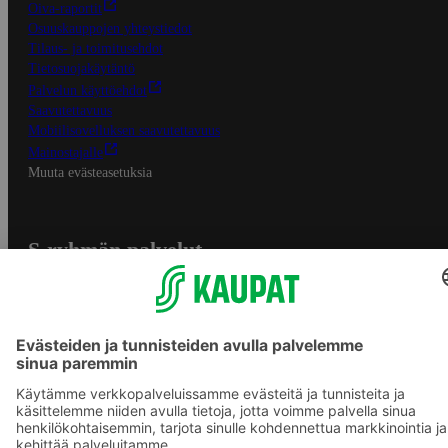
Oiva-raportit
Osuuskauppojen yhteystiedot
Tilaus- ja toimitusehdot
Tietosuojakäytäntö
Palvelun käyttöehdot
Saavutettavuus
Mobiilisovelluksen saavutettavuus
Mainostajalle
Muuta evästeasetuksia
S-ryhmän palvelut
S-ryhmä
Asiakasomistajuus
Yhteishyvä Ruoka -sovellus
S-ostoslista -sovellus
Prisma.fi
Sokos.fi
S-Pankki