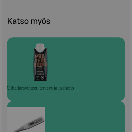
Katso myös
Urheiluravinteet, terveys ja itsehoito