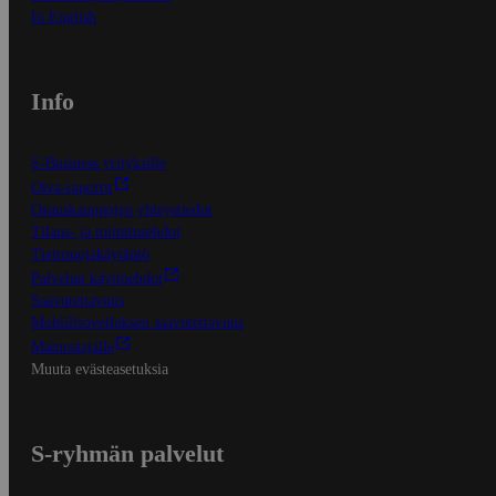
In English
Info
S-Business yrityksille
Oiva-raportit
Osuuskauppojen yhteystiedot
Tilaus- ja toimitusehdot
Tietosuojakäytäntö
Palvelun käyttöehdot
Saavutettavuus
Mobiilisovelluksen saavutettavuus
Mainostajalle
Muuta evästeasetuksia
S-ryhmän palvelut