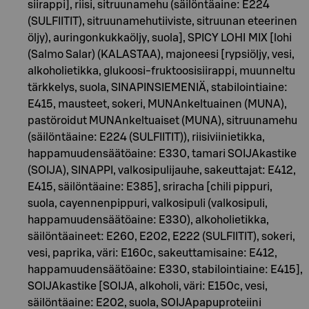
siirappi], riisi, sitruunamehu (säilöntäaine: E224
(SULFIITIT), sitruunamehutiiviste, sitruunan eteerinen
öljy), auringonkukkaöljy, suola], SPICY LOHI MIX [lohi
(Salmo Salar) (KALASTAA), majoneesi [rypsiöljy, vesi,
alkoholietikka, glukoosi-fruktoosisiirappi, muunneltu
tärkkelys, suola, SINAPINSIEMENIÄ, stabilointiaine:
E415, mausteet, sokeri, MUNAnkeltuainen (MUNA),
pastöroidut MUNAnkeltuaiset (MUNA), sitruunamehu
(säilöntäaine: E224 (SULFIITIT)), riisiviinietikka,
happamuudensäätöaine: E330, tamari SOIJAkastike
(SOIJA), SINAPPI, valkosipulijauhe, sakeuttajat: E412,
E415, säilöntäaine: E385], sriracha [chili pippuri,
suola, cayennenpippuri, valkosipuli (valkosipuli,
happamuudensäätöaine: E330), alkoholietikka,
säilöntäaineet: E260, E202, E222 (SULFIITIT), sokeri,
vesi, paprika, väri: E160c, sakeuttamisaine: E412,
happamuudensäätöaine: E330, stabilointiaine: E415],
SOIJAkastike [SOIJA, alkoholi, väri: E150c, vesi,
säilöntäaine: E202, suola, SOIJApapuproteiini