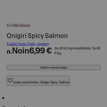
Ei valikoimassa
Onigiri Spicy Salmon
Kaikki Sushi Daily -tuotteet
vertailuhinta 34,60
Noin
6,99 €
34,60 €/kg
n.
€/kg
Valitse toimitustapa
Lisää suosikkeihin, Onigiri Spicy Salmon