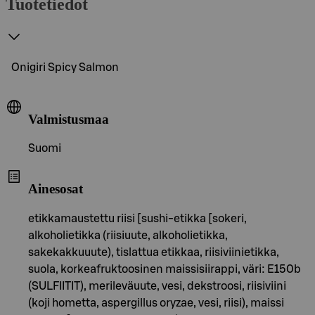
Tuotetiedot
Onigiri Spicy Salmon
Valmistusmaa
Suomi
Ainesosat
etikkamaustettu riisi [sushi-etikka [sokeri,
alkoholietikka (riisiuute, alkoholietikka,
sakekakkuuute), tislattua etikkaa, riisiviinietikka,
suola, korkeafruktoosinen maissisiirappi, väri: E150b
(SULFIITIT), merileväuute, vesi, dekstroosi, riisiviini
(koji hometta, aspergillus oryzae, vesi, riisi), maissi