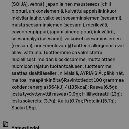
(SOIJA), vehnä], japanilainen mausteseos [chili
pippuri, unikonsiemeniä, kuivattu appelsiininkuori,
Inkiväärijauhe, valkoiset seesaminsiemen (seesami),
musta seesaminsiemen (seesami), merilevää,
cayennenpippuri, japanilainenpippuri, inkivääri],
seesamiöljyä (seesami)], valkoiset seesaminsiemen
(seesami), nori-merilevää. §Tuotteen allergeenit ovat
alleviivattuina. Tuotteemme on valmistetru
huolellisesti meidän kioskissamme, mutta ottaen
huomioon rajatun tuotantoalueen, tuotteemme
saattaa sisältääselleri, nilviäisiä, ÄYRIÄISIÄ, pähkinät,
maitoa, maapähkinöitä§Ravintotiedot 100 grammaa
kohden: energia (564kJ) / (135kcal); Rasva (6.5g);
josta tyydyttynyttä rasvaa (0.9g); Hiilihydraatti (13g);
josta sokereita (3.7g); Kuitu (0.7g); Proteiini (5.7g);
Suola (1.5g).
Yhteystiedot