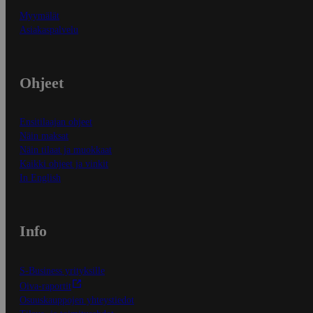
Myymälät
Asiakaspalvelu
Ohjeet
Ensitilaajan ohjeet
Näin maksat
Näin tilaat ja muokkaat
Kaikki ohjeet ja vinkit
In English
Info
S-Business yrityksille
Oiva-raportit
Osuuskauppojen yhteystiedot