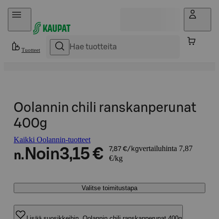
Hyppää sisältöön
Tuotteet
Oolannin chili ranskanperunat
400g
Kaikki Oolannin-tuotteet
vertailuhinta 7,87
Noin
3,15 €
7,87 €/kg
n.
€/kg
Valitse toimitustapa
Lisää suosikkeihin, Oolannin chili ranskanperunat 400g