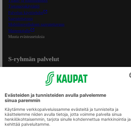
Tilaus- ja toimitusehdot
Tietosuojakäytäntö
Palvelun käyttöehdot
Saavutettavuus
Mobiilisovelluksen saavutettavuus
Mainostajalle
Muuta evästeasetuksia
S-ryhmän palvelut
S-ryhmä
Asiakasomistajuus
Yhteishyvä Ruoka -sovellus
S-ostoslista -sovellus
Prisma.fi
Sokos.fi
S-Pankki
Yhteishyvä
Sokos Hotels