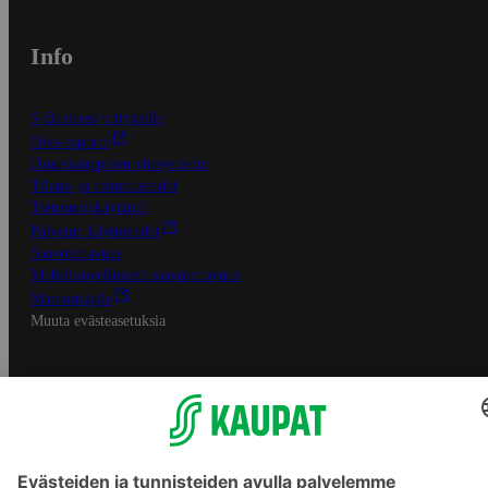
Info
S-Business yrityksille
Oiva-raportit
Osuuskauppojen yhteystiedot
Tilaus- ja toimitusehdot
Tietosuojakäytäntö
Palvelun käyttöehdot
Saavutettavuus
Mobiilisovelluksen saavutettavuus
Mainostajalle
Muuta evästeasetuksia
S-ryhmän palvelut
S-ryhmä