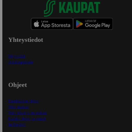
Yhteystiedot
Myymälät
Asiakaspalvelu
Ohjeet
Ensitilaajan ohjeet
Näin maksat
Näin tilaat ja muokkaat
Kaikki ohjeet ja vinkit
In English