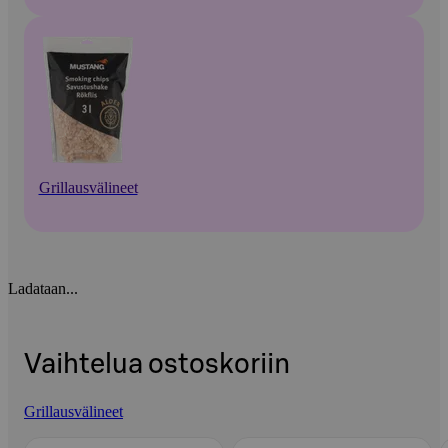
Grillausvälineet
Ladataan...
Vaihtelua ostoskoriin
Grillausvälineet
Ohita listaus