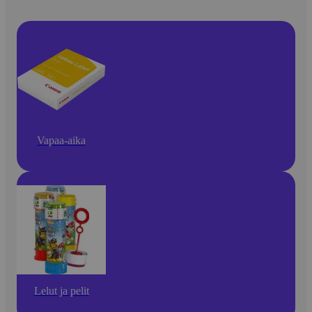
Vapaa-aika
Lelut ja pelit