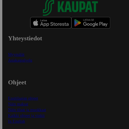
Yhteystiedot
Myymälät
Asiakaspalvelu
Ohjeet
Ensitilaajan ohjeet
Näin maksat
Näin tilaat ja muokkaat
Kaikki ohjeet ja vinkit
In English