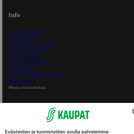
Info
S-Business yrityksille
Oiva-raportit
Osuuskauppojen yhteystiedot
Tilaus- ja toimitusehdot
Tietosuojakäytäntö
Palvelun käyttöehdot
Saavutettavuus
Mobiilisovelluksen saavutettavuus
Mainostajalle
Muuta evästeasetuksia
S-ryhmän palvelut
S-ryhmä