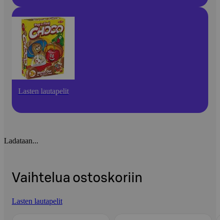
Lasten lautapelit
Ladataan...
Vaihtelua ostoskoriin
Lasten lautapelit
Ohita listaus