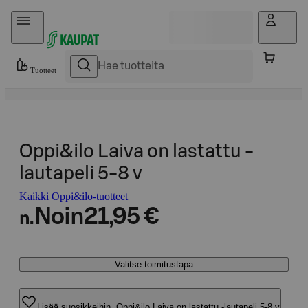
Hyppää sisältöön
Tuotteet
Oppi&ilo Laiva on lastattu -
lautapeli 5-8 v
Kaikki Oppi&ilo-tuotteet
Noin
21,95 €
n.
Valitse toimitustapa
Lisää suosikkeihin, Oppi&ilo Laiva on lastattu -lautapeli 5-8 v