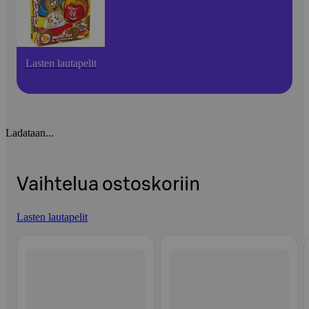
Lasten lautapelit
Ladataan...
Vaihtelua ostoskoriin
Lasten lautapelit
Ohita listaus