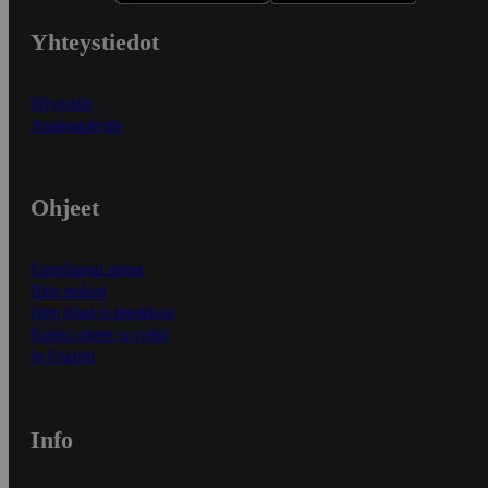
Yhteystiedot
Myymälät
Asiakaspalvelu
Ohjeet
Ensitilaajan ohjeet
Näin maksat
Näin tilaat ja muokkaat
Kaikki ohjeet ja vinkit
In English
Info