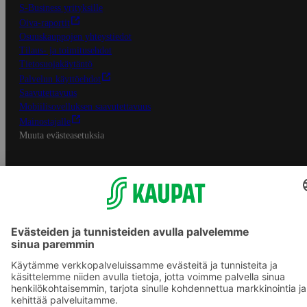
S-Business yrityksille
Oiva-raportit
Osuuskauppojen yhteystiedot
Tilaus- ja toimitusehdot
Tietosuojakäytäntö
Palvelun käyttöehdot
Saavutettavuus
Mobiilisovelluksen saavutettavuus
Mainostajalle
Muuta evästeasetuksia
S-ryhmän palvelut
S-ryhmä
Asiakasomistajuus
Yhteishyvä Ruoka -sovellus
S-ostoslista -sovellus
Prisma.fi
Sokos.fi