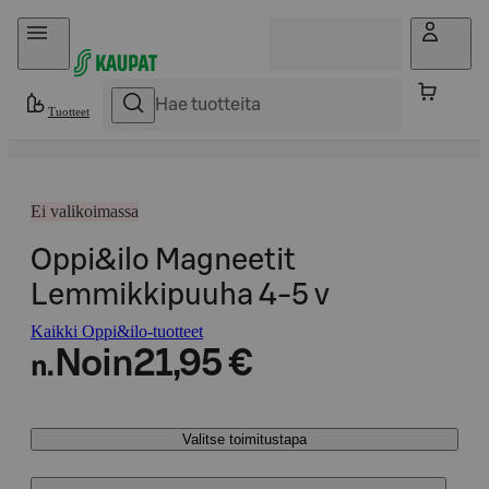
Hyppää sisältöön
Tuotteet
Ei valikoimassa
Oppi&ilo Magneetit
Lemmikkipuuha 4-5 v
Kaikki Oppi&ilo-tuotteet
Noin
21,95 €
n.
Valitse toimitustapa