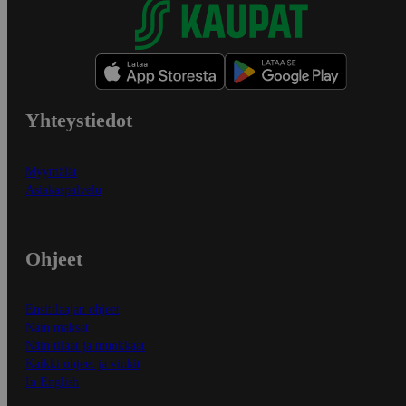
Yhteystiedot
Myymälät
Asiakaspalvelu
Ohjeet
Ensitilaajan ohjeet
Näin maksat
Näin tilaat ja muokkaat
Kaikki ohjeet ja vinkit
In English