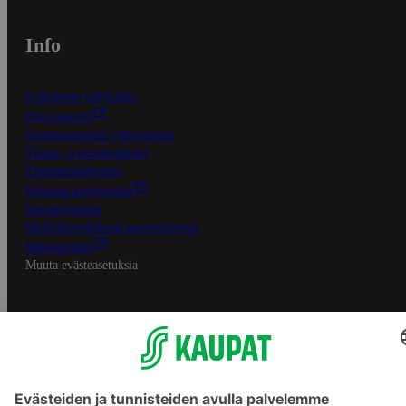
Info
S-Business yrityksille
Oiva-raportit
Osuuskauppojen yhteystiedot
Tilaus- ja toimitusehdot
Tietosuojakäytäntö
Palvelun käyttöehdot
Saavutettavuus
Mobiilisovelluksen saavutettavuus
Mainostajalle
Muuta evästeasetuksia
S-ryhmän palvelut
S-ryhmä