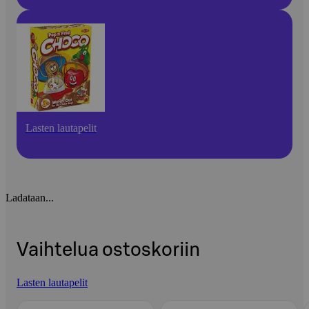
Lasten lautapelit
Ladataan...
Vaihtelua ostoskoriin
Lasten lautapelit
Ohita listaus