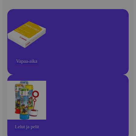
Vapaa-aika
Lelut ja pelit