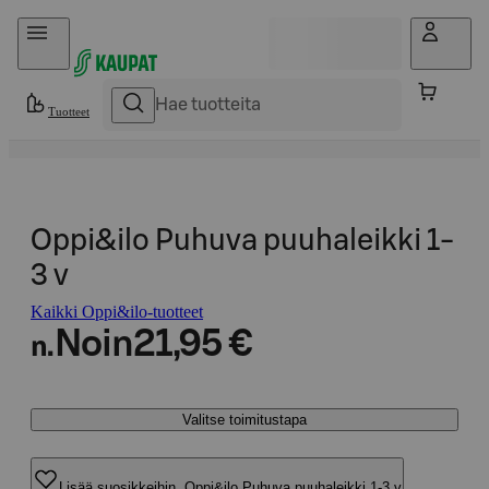
Hyppää sisältöön
Tuotteet
Oppi&ilo Puhuva puuhaleikki 1-
3 v
Kaikki Oppi&ilo-tuotteet
Noin
21,95 €
n.
Valitse toimitustapa
Lisää suosikkeihin, Oppi&ilo Puhuva puuhaleikki 1-3 v