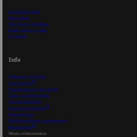
Ensitilaajan ohjeet
Näin maksat
Näin tilaat ja muokkaat
Kaikki ohjeet ja vinkit
In English
Info
S-Business yrityksille
Oiva-raportit
Osuuskauppojen yhteystiedot
Tilaus- ja toimitusehdot
Tietosuojakäytäntö
Palvelun käyttöehdot
Saavutettavuus
Mobiilisovelluksen saavutettavuus
Mainostajalle
Muuta evästeasetuksia