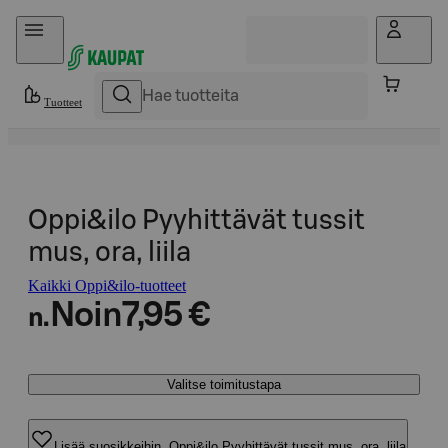
Hyppää sisältöön
Tuotteet
Oppi&ilo Pyyhittävät tussit
mus, ora, liila
Kaikki Oppi&ilo-tuotteet
Noin
7,95 €
n.
Valitse toimitustapa
Lisää suosikkeihin, Oppi&ilo Pyyhittävät tussit mus, ora, liila