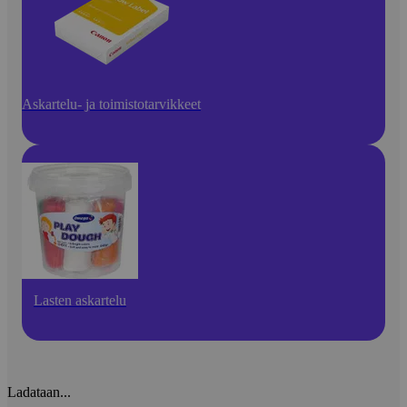
Askartelu- ja toimistotarvikkeet
Lasten askartelu
Ladataan...