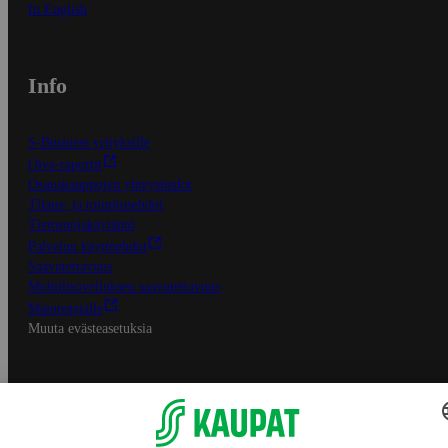
In English
Info
S-Business yrityksille
Oiva-raportit
Osuuskauppojen yhteystiedot
Tilaus- ja toimitusehdot
Tietosuojakäytäntö
Palvelun käyttöehdot
Saavutettavuus
Mobiilisovelluksen saavutettavuus
Mainostajalle
Muuta evästeasetuksia
S-ryhmän palvelut