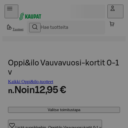
Hyppää sisältöön
Tuotteet
Oppi&ilo Vauvavuosi-kortit 0-1
v
Kaikki Oppi&ilo-tuotteet
Noin
12,95 €
n.
Valitse toimitustapa
Lisää suosikkeihin, Oppi&ilo Vauvavuosi-kortit 0-1 v