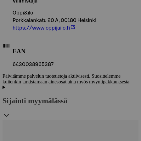
Valmistaja
Oppi&ilo
Porkkalankatu 20 A, 00180 Helsinki
https://www.oppijailo.fi
EAN
6430038965387
Päivitämme palvelun tuotetietoja aktiivisesti. Suosittelemme
kuitenkin tarkistamaan ainesosat aina myös myyntipakkauksesta.
Sijainti myymälässä