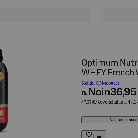
Optimum Nutr
WHEY French V
Kaikki ON-tuotteet
Noin
36,95
n.
vertailuhinta 47,3
47,37 €/kg
Valitse toimitu
Lisää