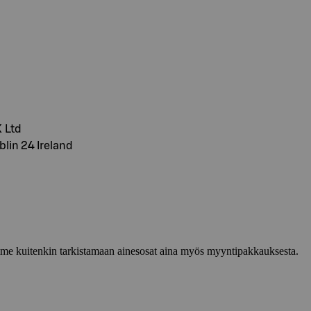
K Ltd
lin 24 Ireland
lemme kuitenkin tarkistamaan ainesosat aina myös myyntipakkauksesta.