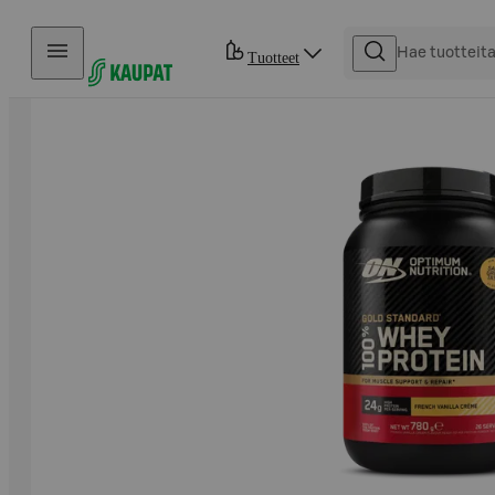
Hyppää sisältöön
Tuotteet