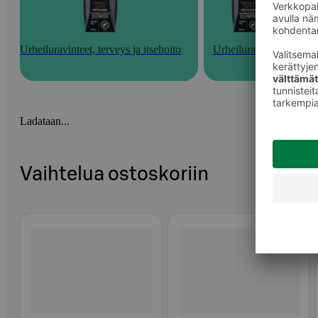
Urheiluravinteet, terveys ja itsehoito
Urheiluravinteet
Ladataan...
Vaihtelua ostoskoriin
Ohita listaus