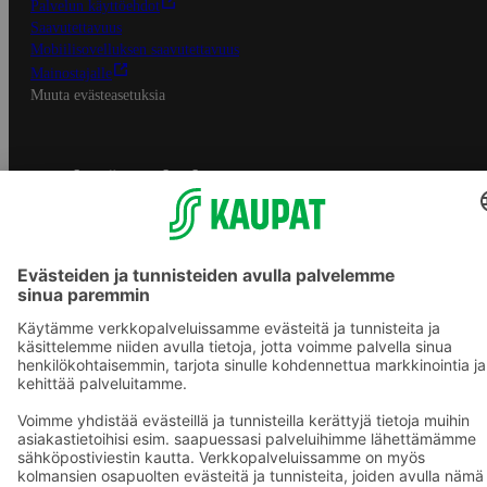
Palvelun käyttöehdot
Saavutettavuus
Mobiilisovelluksen saavutettavuus
Mainostajalle
Muuta evästeasetuksia
S-ryhmän palvelut
S-ryhmä
Asiakasomistajuus
Yhteishyvä Ruoka -sovellus
S-ostoslista -sovellus
Prisma.fi
Sokos.fi
S-Pankki
Yhteishyvä
Sokos Hotels
Raflaamo