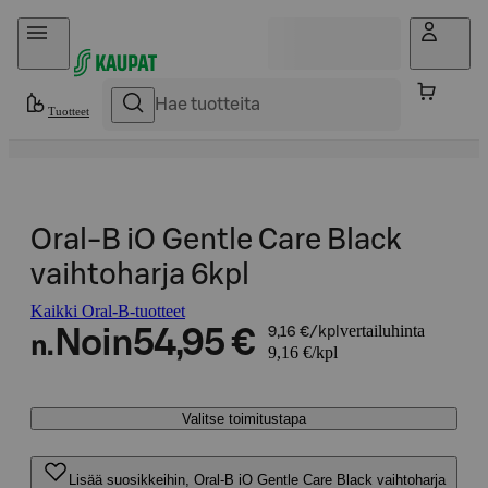
Hyppää sisältöön
Tuotteet
Oral-B iO Gentle Care Black
vaihtoharja 6kpl
Kaikki Oral-B-tuotteet
vertailuhinta
Noin
54,95 €
9,16 €/kpl
n.
9,16 €/kpl
Valitse toimitustapa
Lisää suosikkeihin, Oral-B iO Gentle Care Black vaihtoharja