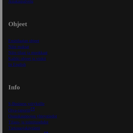
Asiakaspalvelu
Ohjeet
Ensitilaajan ohjeet
Näin maksat
Näin tilaat ja muokkaat
Kaikki ohjeet ja vinkit
In English
Info
S-Business yrityksille
Oiva-raportit
Osuuskauppojen yhteystiedot
Tilaus- ja toimitusehdot
Tietosuojakäytäntö