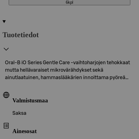
6kpl
Tuotetiedot
Oral-B iO Series Gentle Care -vaihtoharjojen tehokkaat
mutta hellävaraiset mikrovärähdykset sekä
ainutlaatuinen, hammaslääkärien innoittama pyöreä…
Valmistusmaa
Saksa
Ainesosat