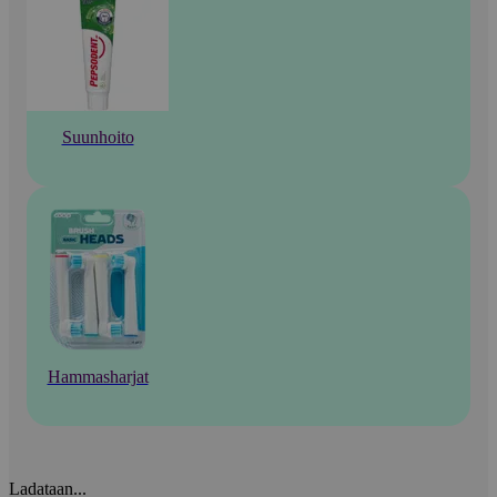
Suunhoito
Hammasharjat
Ladataan...