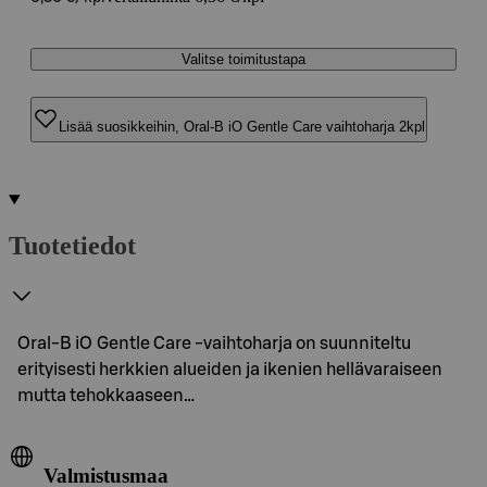
Valitse toimitustapa
Lisää suosikkeihin, Oral-B iO Gentle Care vaihtoharja 2kpl
Tuotetiedot
Oral-B iO Gentle Care -vaihtoharja on suunniteltu
erityisesti herkkien alueiden ja ikenien hellävaraiseen
mutta tehokkaaseen…
Valmistusmaa