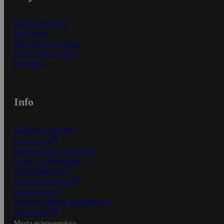
Ensitilaajan ohjeet
Näin maksat
Näin tilaat ja muokkaat
Kaikki ohjeet ja vinkit
In English
Info
S-Business yrityksille
Oiva-raportit
Osuuskauppojen yhteystiedot
Tilaus- ja toimitusehdot
Tietosuojakäytäntö
Palvelun käyttöehdot
Saavutettavuus
Mobiilisovelluksen saavutettavuus
Mainostajalle
Muuta evästeasetuksia