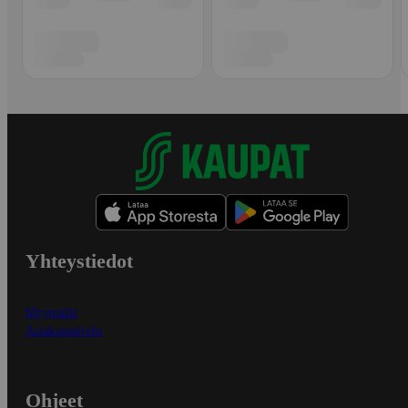
Yhteystiedot
Myymälät
Asiakaspalvelu
Ohjeet