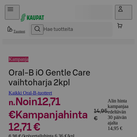
Hyppää sisältöön
Tuotteet
Kampanja
Oral-B iO Gentle Care
vaihtoharja 2kpl
Kaikki Oral-B-tuotteet
Noin
12,71
Alin hinta
n.
kampanjaa
14,95
edeltävän
€
Kampanjahinta
30 päivän
€
ajalta
12,71 €
14,95 €
vertailuhinta 6,36 €/kpl
6,36 €/kpl