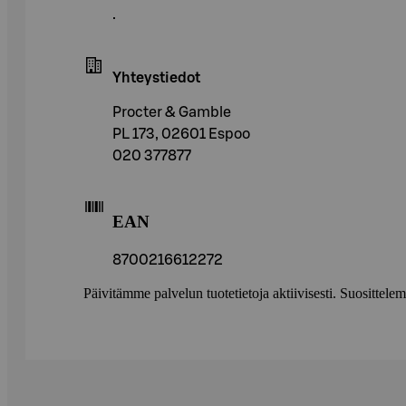
.
Yhteystiedot
Procter & Gamble
PL 173, 02601 Espoo
020 377877
EAN
8700216612272
Päivitämme palvelun tuotetietoja aktiivisesti. Suositte