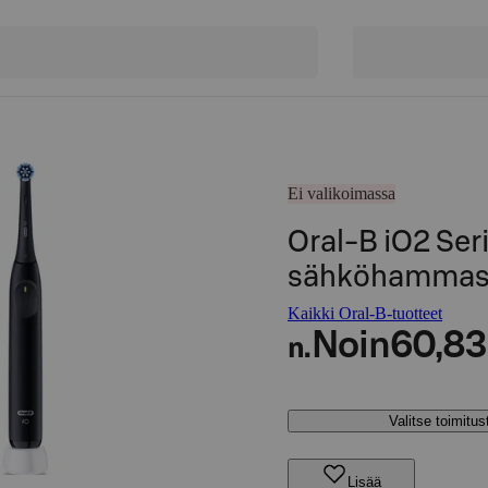
Ei valikoimassa
Oral-B iO2 Ser
sähköhammas
Kaikki Oral-B-tuotteet
Noin
60,83
n.
Valitse toimitu
Lisää