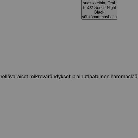
suosikkeihin, Oral-
B iO2 Series Night
Black
sähköhammasharja
ellävaraiset mikrovärähdykset ja ainutlaatuinen hammaslääk