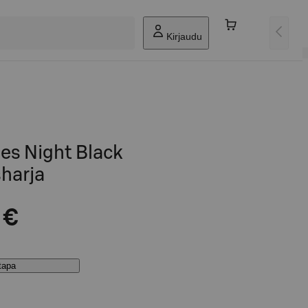
Kirjaudu
ies Night Black
harja
 €
stapa