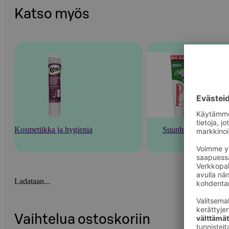
Katso myös
Kosmetiikka ja hygienia
Suunhoito
Ladataan...
Vaihtelua ostoskoriin