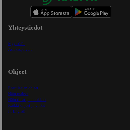
Yhteystiedot
Myymälät
Asiakaspalvelu
Ohjeet
Ensitilaajan ohjeet
Näin maksat
Näin tilaat ja muokkaat
Kaikki ohjeet ja vinkit
In English