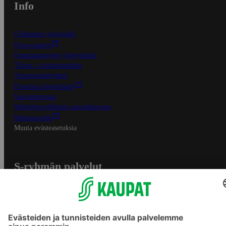
Info
S-Business yrityksille
Oiva-raportit
Osuuskauppojen yhteystiedot
Tilaus- ja toimitusehdot
Tietosuojakäytäntö
Palvelun käyttöehdot
Saavutettavuus
Mobiilisovelluksen saavutettavuus
Mainostajalle
Muuta evästeasetuksia
S-ryhmän palvelut
S-ryhmä
Asiakasomistajuus
Yhteishyvä Ruoka -sovellus