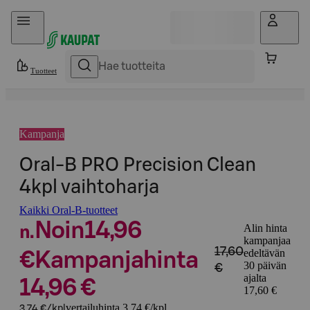
Hyppää sisältöön
Tuotteet
Kampanja
Oral-B PRO Precision Clean
4kpl vaihtoharja
Kaikki Oral-B-tuotteet
Noin
14,96
Alin hinta
n.
kampanjaa
17,60
edeltävän
€
Kampanjahinta
30 päivän
€
ajalta
14,96 €
17,60 €
vertailuhinta 3,74 €/kpl
3,74 €/kpl