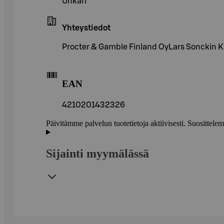
Unkari
Yhteystiedot
Procter & Gamble Finland OyLars Sonckin K
EAN
4210201432326
Päivitämme palvelun tuotetietoja aktiivisesti. Suositte
Sijainti myymälässä