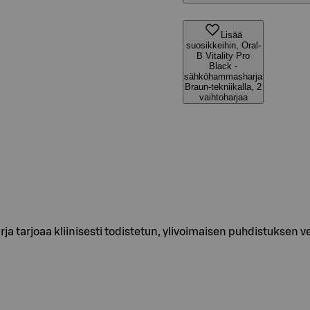
Lisää
suosikkeihin, Oral-
B Vitality Pro
Black -
sähköhammasharja
Braun-tekniikalla, 2
vaihtoharjaa
 tarjoaa kliinisesti todistetun, ylivoimaisen puhdistuksen v