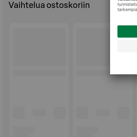
Vaihtelua ostoskoriin
Ohita listaus