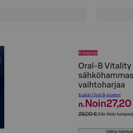
Kampanja
Oral-B Vitality
sähköhammasha
vaihtoharjaa
Kaikki Oral-B-tuotteet
Noin
27,20
n.
29,00 €
Alin hinta kampanj
Valitse toimitu