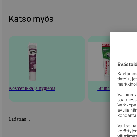
Katso myös
Kosmetiikka ja hygienia
Suunhoito
Ladataan...