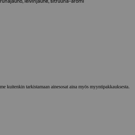
unajauho, leivinjauhe, sitruuna-aromi
lemme kuitenkin tarkistamaan ainesosat aina myös myyntipakkauksesta.