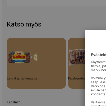
Katso myös
Leivät ja leivonnaiset
Paistopisteen tuotteet
Ladataan...