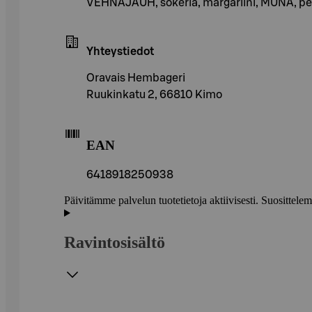
VEHNÄJAUH, sokeria, margariini, MUNA, per
Yhteystiedot
Oravais Hembageri
Ruukinkatu 2, 66810 Kimo
EAN
6418918250938
Päivitämme palvelun tuotetietoja aktiivisesti. Suositte
Ravintosisältö