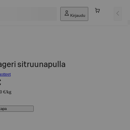
Kirjaudu
geri sitruunapulla
otteet
€
00 €/kg
stapa