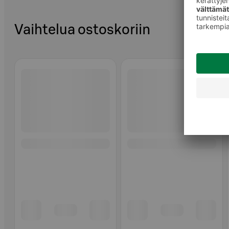
Vaihtelua ostoskoriin
Ohita listaus