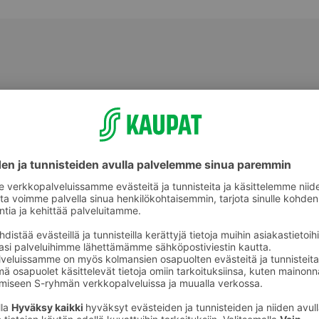
Makeat leivonnaiset