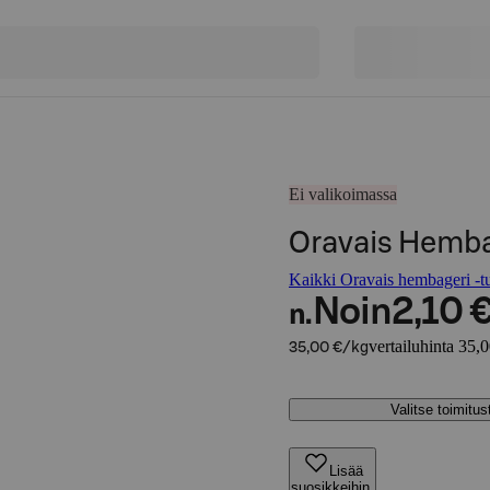
Ei valikoimassa
Oravais Hemba
Kaikki Oravais hembageri -tu
Noin
2,10 
n.
vertailuhinta 35,
35,00 €/kg
Valitse toimitu
Lisää
suosikkeihin,