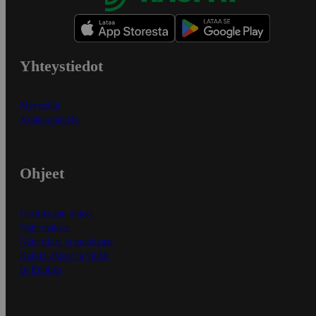
Yhteystiedot
Myymälät
Asiakaspalvelu
Ohjeet
Ensitilaajan ohjeet
Näin maksat
Näin tilaat ja muokkaat
Kaikki ohjeet ja vinkit
In English