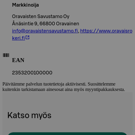
Markkinoija
Oravaisten Savustamo Oy
Ånäsintie 9, 66800 Oravainen
info@oravaistensavustamo.fi
,
https://www.oravaisro
keri.fi
EAN
2353200100000
Päivitämme palvelun tuotetietoja aktiivisesti. Suosittelemme
kuitenkin tarkistamaan ainesosat aina myös myyntipakkauksesta.
Katso myös