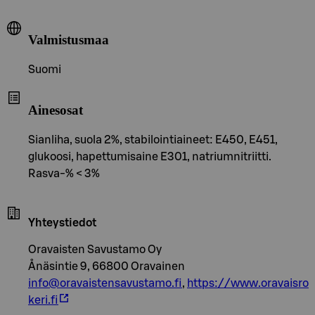
Valmistusmaa
Suomi
Ainesosat
Sianliha, suola 2%, stabilointiaineet: E450, E451,
glukoosi, hapettumisaine E301, natriumnitriitti.
Rasva-% < 3%
Yhteystiedot
Oravaisten Savustamo Oy
Ånäsintie 9, 66800 Oravainen
info@oravaistensavustamo.fi
,
https://www.oravaisro
keri.fi