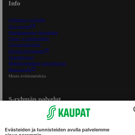
Info
S-Business yrityksille
Oiva-raportit
Osuuskauppojen yhteystiedot
Tilaus- ja toimitusehdot
Tietosuojakäytäntö
Palvelun käyttöehdot
Saavutettavuus
Mobiilisovelluksen saavutettavuus
Mainostajalle
Muuta evästeasetuksia
S-ryhmän palvelut
S-ryhmä
Asiakasomistajuus
Yhteishyvä Ruoka -sovellus