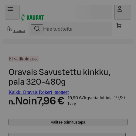
Hyppää sisältöön
Tuotteet
Ei valikoimassa
Oravais Savustettu kinkku,
pala 320-480g
Kaikki Oravais Rökeri -tuotteet
vertailuhinta 19,90
Noin
7,96 €
19,90 €/kg
n.
€/kg
Valitse toimitustapa