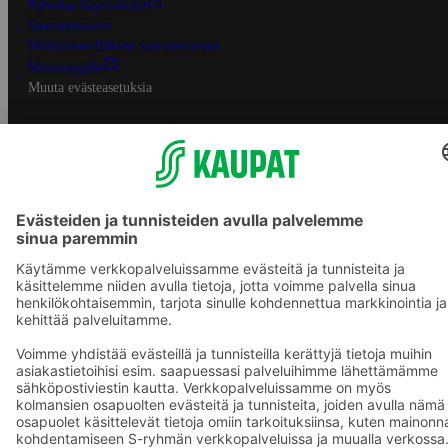
Palvelun käyttöehdot
Saavutettavuus
Mobiilisovelluksen saavutettavuus
Mainostajalle
Muuta evästeasetuksia
S-ryhmän palvelut
S-ryhmä
Asiakasomistajuus
Yhteishyvä Ruoka -sovellus
S-ostoslista -sovellus
Prisma.fi
Sokos.fi
S-Pankki
Yhteishyvä
Sokos Hotels
Raflaamo