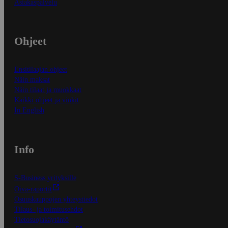
Asiakaspalvelu
Ohjeet
Ensitilaajan ohjeet
Näin maksat
Näin tilaat ja muokkaat
Kaikki ohjeet ja vinkit
In English
Info
S-Business yrityksille
Oiva-raportit
Osuuskauppojen yhteystiedot
Tilaus- ja toimitusehdot
Tietosuojakäytäntö