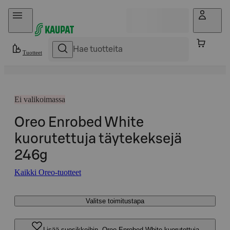
Hyppää sisältöön
Tuotteet
Ei valikoimassa
Oreo Enrobed White
kuorutettuja täytekeksejä
246g
Kaikki Oreo-tuotteet
Valitse toimitustapa
Lisää suosikkeihin, Oreo Enrobed White kuorutettuja