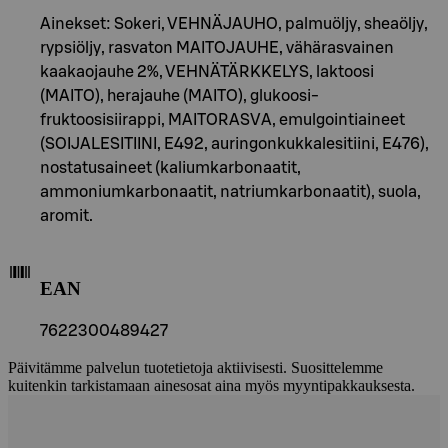
Ainekset: Sokeri, VEHNÄJAUHO, palmuöljy, sheaöljy,
rypsiöljy, rasvaton MAITOJAUHE, vähärasvainen
kaakaojauhe 2%, VEHNÄTÄRKKELYS, laktoosi
(MAITO), herajauhe (MAITO), glukoosi-
fruktoosisiirappi, MAITORASVA, emulgointiaineet
(SOIJALESITIINI, E492, auringonkukkalesitiini, E476),
nostatusaineet (kaliumkarbonaatit,
ammoniumkarbonaatit, natriumkarbonaatit), suola,
aromit.
EAN
7622300489427
Päivitämme palvelun tuotetietoja aktiivisesti. Suosittelemme
kuitenkin tarkistamaan ainesosat aina myös myyntipakkauksesta.