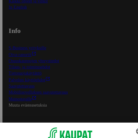
Kaikki ohjeet ja vinkit
In English
Info
S-Business yrityksille
Oiva-raportit
Osuuskauppojen yhteystiedot
Tilaus- ja toimitusehdot
Tietosuojakäytäntö
Palvelun käyttöehdot
Saavutettavuus
Mobiilisovelluksen saavutettavuus
Mainostajalle
Muuta evästeasetuksia
S-ryhmän palvelut