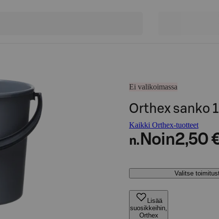
Ei valikoimassa
Orthex sanko 1
Kaikki Orthex-tuotteet
Noin
2,50 
n.
Valitse toimitu
Lisää
suosikkeihin,
Orthex