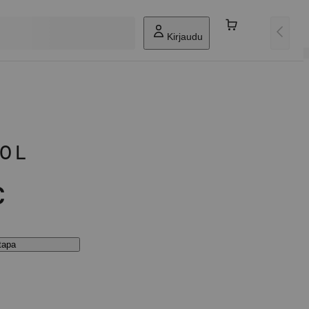
Kirjaudu
0 L
€
stapa