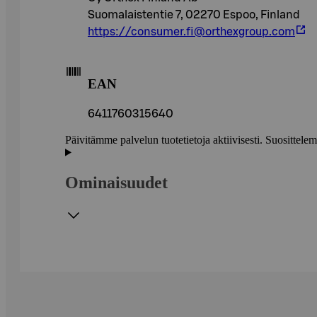
Suomalaistentie 7, 02270 Espoo, Finland
https://consumer.fi@orthexgroup.com
EAN
6411760315640
Päivitämme palvelun tuotetietoja aktiivisesti. Suositte
Ominaisuudet