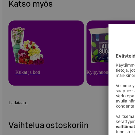
Katso myös
Kukat ja koti
Kylpyhuone ja sauna
Ladataan...
Vaihtelua ostoskoriin