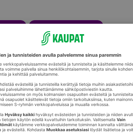
Peseytymistarvikkeet