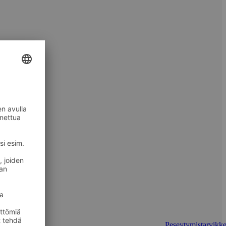
Peseytymistarvikke