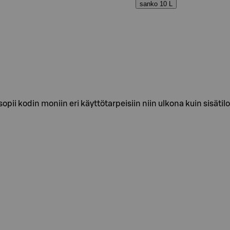
sanko 10 L
pii kodin moniin eri käyttötarpeisiin niin ulkona kuin sisätilo