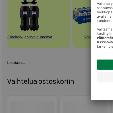
Alkoholi- ja virvoitusjuomat
Vedet
Ladataan...
Vaihtelua ostoskoriin
Ohita listaus