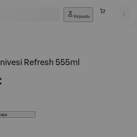
Kirjaudu
nivesi Refresh 555ml
€
stapa