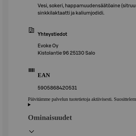
Vesi, sokeri, happamuudensäätöaine (sitruuna
sinkkilaktaatti ja kaliumjodidi.
Yhteystiedot
Evoke Oy
Kistolantie 96 25130 Salo
EAN
5905868420531
Päivitämme palvelun tuotetietoja aktiivisesti. Suositte
Ominaisuudet