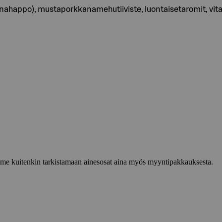
happo), mustaporkkanamehutiiviste, luontaisetaromit, vitamiin
lemme kuitenkin tarkistamaan ainesosat aina myös myyntipakkauksesta.