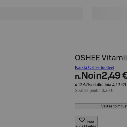
OSHEE Vitamii
Kaikki Oshee-tuotteet
Noin
2,49 
n.
vertailuhinta 4,13 €/l
4,13 €/l
Sisältää pantin 0,20 €
Valitse toimitu
Lisää
suosikkeihin,