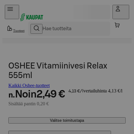
Hyppää sisältöön
Tuotteet
OSHEE Vitamiinivesi Relax
555ml
Kaikki Oshee-tuotteet
vertailuhinta 4,13 €/l
Noin
2,49 €
4,13 €/l
n.
Sisältää pantin 0,20 €
Valitse toimitustapa