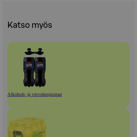
Katso myös
Alkoholi- ja virvoitusjuomat