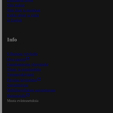
Ensitilaajan ohjeet
Näin maksat
Näin tilaat ja muokkaat
Kaikki ohjeet ja vinkit
In English
Info
S-Business yrityksille
Oiva-raportit
Osuuskauppojen yhteystiedot
Tilaus- ja toimitusehdot
Tietosuojakäytäntö
Palvelun käyttöehdot
Saavutettavuus
Mobiilisovelluksen saavutettavuus
Mainostajalle
Muuta evästeasetuksia