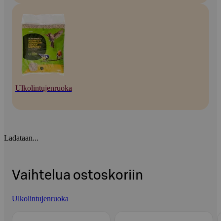
Ulkolintujenruoka
Ladataan...
Vaihtelua ostoskoriin
Ulkolintujenruoka
Ohita listaus