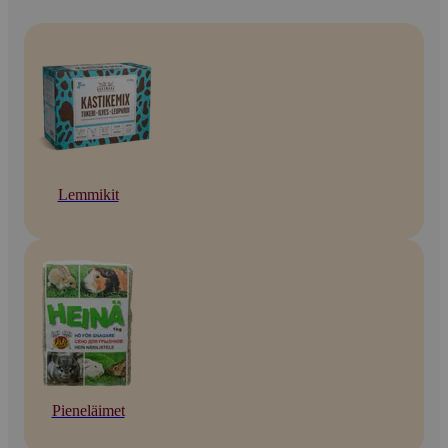
Lemmikit
Pieneläimet