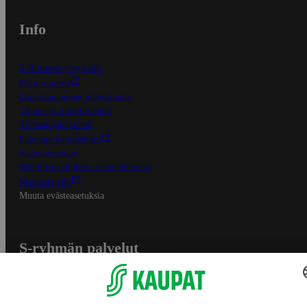
Info
S-Business yrityksille
Oiva-raportit
Osuuskauppojen yhteystiedot
Tilaus- ja toimitusehdot
Tietosuojakäytäntö
Palvelun käyttöehdot
Saavutettavuus
Mobiilisovelluksen saavutettavuus
Mainostajalle
Muuta evästeasetuksia
S-ryhmän palvelut
S-ryhmä
Asiakasomistajuus