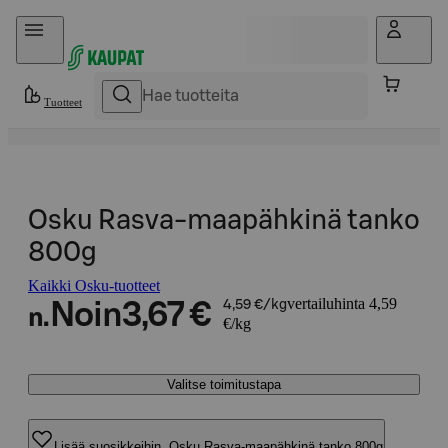
Hyppää sisältöön
Tuotteet
Osku Rasva-maapähkinä tanko
800g
Kaikki Osku-tuotteet
vertailuhinta 4,59
Noin
3,67 €
4,59 €/kg
n.
€/kg
Valitse toimitustapa
Lisää suosikkeihin, Osku Rasva-maapähkinä tanko 800g