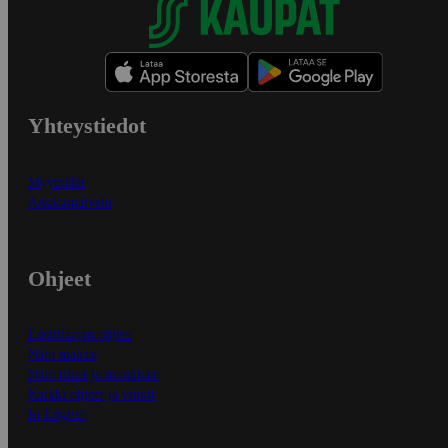
Yhteystiedot
Myymälät
Asiakaspalvelu
Ohjeet
Ensitilaajan ohjeet
Näin maksat
Näin tilaat ja muokkaat
Kaikki ohjeet ja vinkit
In English