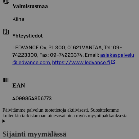
Valmistusmaa
Kiina
Yhteystiedot
LEDVANCE Oy, PL 300, 01621 VANTAA, Tel: 09-
74223300, Fax: 09-74223374, Email:
asiakaspalvelu
@ledvance.com
,
https://www.ledvance.fi
EAN
4099854356773
Päivitämme palvelun tuotetietoja aktiivisesti. Suosittelemme
kuitenkin tarkistamaan ainesosat aina myös myyntipakkauksesta.
Sijainti myymälässä