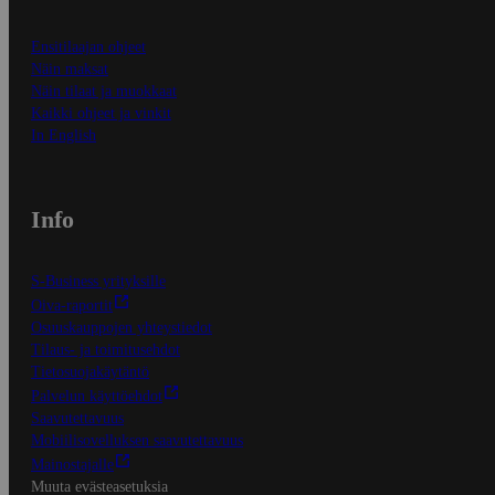
Ensitilaajan ohjeet
Näin maksat
Näin tilaat ja muokkaat
Kaikki ohjeet ja vinkit
In English
Info
S-Business yrityksille
Oiva-raportit
Osuuskauppojen yhteystiedot
Tilaus- ja toimitusehdot
Tietosuojakäytäntö
Palvelun käyttöehdot
Saavutettavuus
Mobiilisovelluksen saavutettavuus
Mainostajalle
Muuta evästeasetuksia