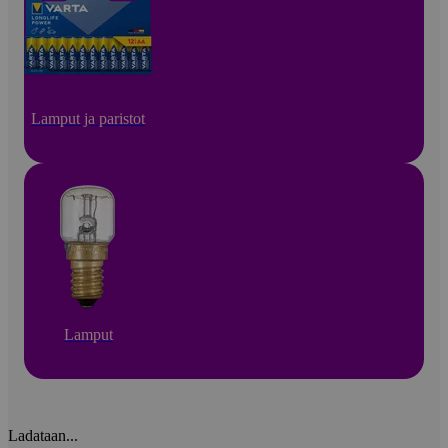
Lamput ja paristot
Lamput
Ladataan...