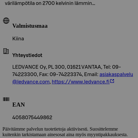
värilämpötila on 2700 kelvinin lämmin…
Valmistusmaa
Kiina
Yhteystiedot
LEDVANCE Oy, PL 300, 01621 VANTAA, Tel: 09-
74223300, Fax: 09-74223374, Email:
asiakaspalvelu
@ledvance.com
,
https://www.ledvance.fi
EAN
4058075449862
Päivitämme palvelun tuotetietoja aktiivisesti. Suosittelemme
kuitenkin tarkistamaan ainesosat aina myös myyntipakkauksesta.