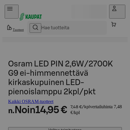
Hyppää sisältöön
Tuotteet
Osram LED PIN 2,6W/2700K
G9 ei-himmennettävä
kirkaskupuinen LED-
pienoislamppu 2kpl/pkt
Kaikki OSRAM-tuotteet
vertailuhinta 7,48
Noin
14,95 €
7,48 €/kpl
n.
€/kpl