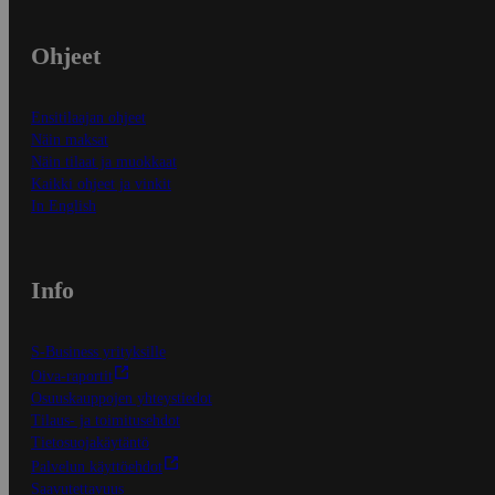
Ohjeet
Ensitilaajan ohjeet
Näin maksat
Näin tilaat ja muokkaat
Kaikki ohjeet ja vinkit
In English
Info
S-Business yrityksille
Oiva-raportit
Osuuskauppojen yhteystiedot
Tilaus- ja toimitusehdot
Tietosuojakäytäntö
Palvelun käyttöehdot
Saavutettavuus