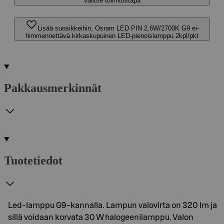
Valitse toimitustapa
Lisää suosikkeihin, Osram LED PIN 2,6W/2700K G9 ei-
himmennettävä kirkaskupuinen LED-pienoislamppu 2kpl/pkt
Pakkausmerkinnät
Tuotetiedot
Led-lamppu G9-kannalla. Lampun valovirta on 320 lm ja
sillä voidaan korvata 30 W halogeenilamppu. Valon