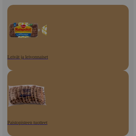
Leivät ja leivonnaiset
Paistopisteen tuotteet