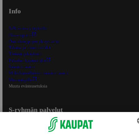
Info
S-Business yrityksille
Oiva-raportit
Osuuskauppojen yhteystiedot
Tilaus- ja toimitusehdot
Tietosuojakäytäntö
Palvelun käyttöehdot
Saavutettavuus
Mobiilisovelluksen saavutettavuus
Mainostajalle
Muuta evästeasetuksia
S-ryhmän palvelut
S-ryhmä
Asiakasomistajuus