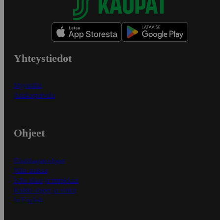
Yhteystiedot
Myymälät
Asiakaspalvelu
Ohjeet
Ensitilaajan ohjeet
Näin maksat
Näin tilaat ja muokkaat
Kaikki ohjeet ja vinkit
In English