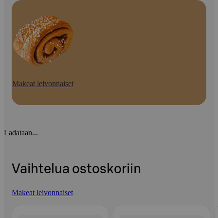
Makeat leivonnaiset
Ladataan...
Vaihtelua ostoskoriin
Makeat leivonnaiset
Ohita listaus