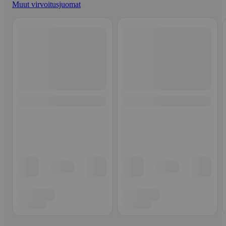
Muut virvoitusjuomat
Ohita listaus