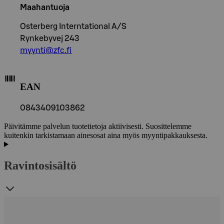
Maahantuoja
Osterberg Interntational A/S
Rynkebyvej 243
myynti@zfc.fi
EAN
0843409103862
Päivitämme palvelun tuotetietoja aktiivisesti. Suosittelemme
kuitenkin tarkistamaan ainesosat aina myös myyntipakkauksesta.
Ravintosisältö