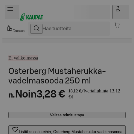
Hyppää sisältöön
Tuotteet
Ei valikoimassa
Osterberg Mustaherukka-
vadelmasooda 250 ml
vertailuhinta 13,12
Noin
3,28 €
13,12 €/l
n.
€/l
Valitse toimitustapa
Lisää suosikkeihin, Osterberg Mustaherukka-vadelmasooda