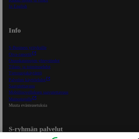
Kaikki ohjeet ja vinkit
In English
Info
S-Business yrityksille
Oiva-raportit
Osuuskauppojen yhteystiedot
Tilaus- ja toimitusehdot
Tietosuojakäytäntö
Palvelun käyttöehdot
Saavutettavuus
Mobiilisovelluksen saavutettavuus
Mainostajalle
Muuta evästeasetuksia
S-ryhmän palvelut