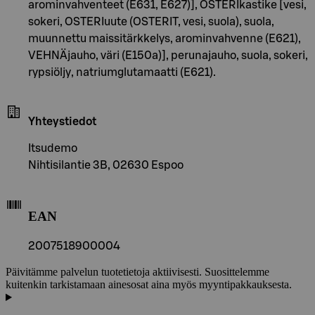
arominvahventeet (E631, E627)], OSTERIkastike [vesi,
sokeri, OSTERIuute (OSTERIT, vesi, suola), suola,
muunnettu maissitärkkelys, arominvahvenne (E621),
VEHNÄjauho, väri (E150a)], perunajauho, suola, sokeri,
rypsiöljy, natriumglutamaatti (E621).
Yhteystiedot
Itsudemo
Nihtisilantie 3B, 02630 Espoo
EAN
2007518900004
Päivitämme palvelun tuotetietoja aktiivisesti. Suosittelemme
kuitenkin tarkistamaan ainesosat aina myös myyntipakkauksesta.