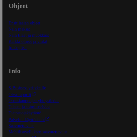
Ohjeet
Ensitilaajan ohjeet
Näin maksat
Näin tilaat ja muokkaat
Kaikki ohjeet ja vinkit
In English
Info
S-Business yrityksille
Oiva-raportit
Osuuskauppojen yhteystiedot
Tilaus- ja toimitusehdot
Tietosuojakäytäntö
Palvelun käyttöehdot
Saavutettavuus
Mobiilisovelluksen saavutettavuus