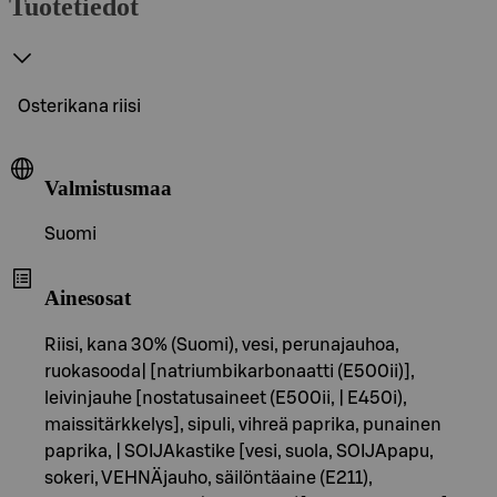
Tuotetiedot
Osterikana riisi
Valmistusmaa
Suomi
Ainesosat
Riisi, kana 30% (Suomi), vesi, perunajauhoa,
ruokasooda| [natriumbikarbonaatti (E500ii)],
leivinjauhe [nostatusaineet (E500ii, | E450i),
maissitärkkelys], sipuli, vihreä paprika, punainen
paprika, | SOIJAkastike [vesi, suola, SOIJApapu,
sokeri, VEHNÄjauho, säilöntäaine (E211),