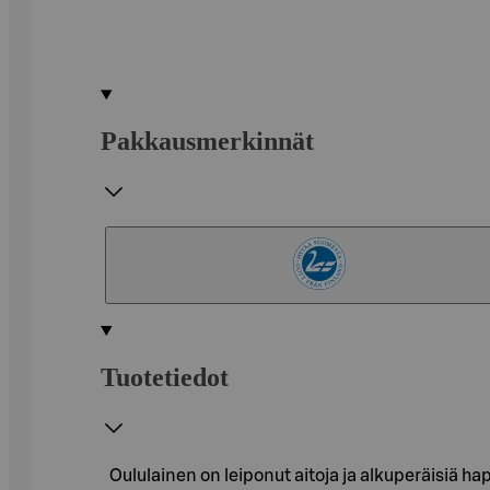
Pakkausmerkinnät
Tuotetiedot
Oululainen on leiponut aitoja ja alkuperäisiä h