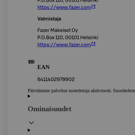
P.O.Box 110, 00101 Helsinki
https://www.fazer.com
Valmistaja
Fazer Makeiset Oy
P.O.Box 110, 00101 Helsinki
https://www.fazer.com
EAN
6411402979902
Päivitämme palvelun tuotetietoja aktiivisesti. Suositte
Ominaisuudet