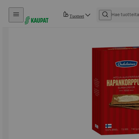
Hyppää sisältöön
Tuotteet