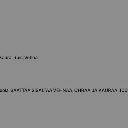
, Kaura, Ruis, Vehnä
tu suola. SAATTAA SISÄLTÄÄ VEHNÄÄ, OHRAA JA KAURAA. 100 % l