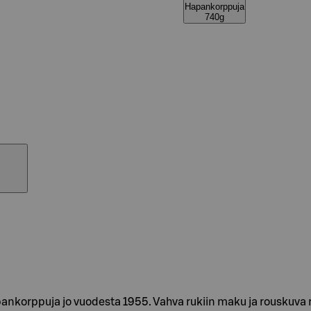
Hapankorppuja
740g
apankorppuja jo vuodesta 1955. Vahva rukiin maku ja rouskuva