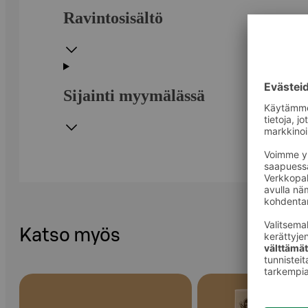
Ravintosisältö
Sijainti myymälässä
Katso myös