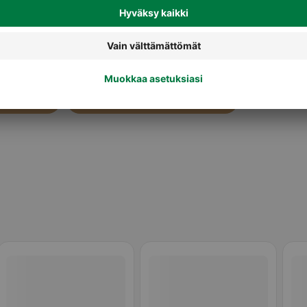
ja krutongit
Hapankorput