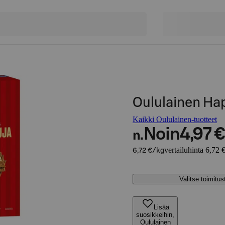
Oululainen Ha
Kaikki Oululainen-tuotteet
Noin
4,97 €
n.
vertailuhinta 6,72 
6,72 €/kg
Valitse toimitu
Lisää
suosikkeihin,
Oululainen