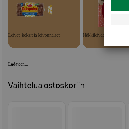
Leivät, keksit ja leivonnaiset
Näkkileivät, hapankorput 
Ladataan...
Vaihtelua ostoskoriin
Ohita listaus