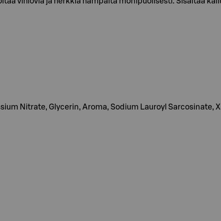
a vihlovia ja herkkiä hampaita monipuolisesti. Sisältää kaliu
otassium Nitrate, Glycerin, Aroma, Sodium Lauroyl Sarcosinate