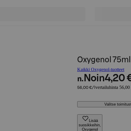
Oxygenol 75ml
Kaikki Oxygenol-tuotteet
Noin
4,20 
n.
vertailuhinta 56,00 
56,00 €/l
Valitse toimitu
Lisää
suosikkeihin,
Oxygenol