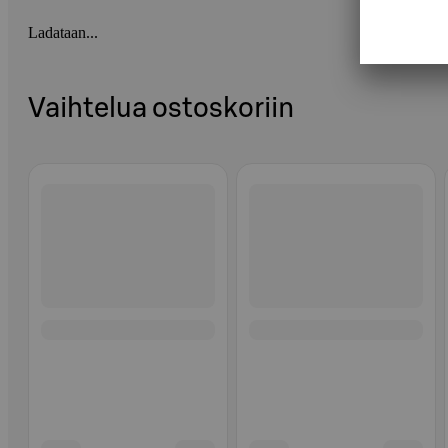
Ladataan...
Vaihtelua ostoskoriin
Ohita listaus