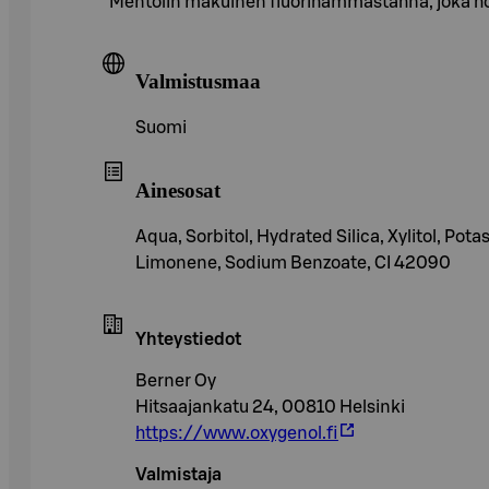
Mentolin makuinen fluorihammastahna, joka hoita
Valmistusmaa
Suomi
Ainesosat
Aqua, Sorbitol, Hydrated Silica, Xylitol, P
Limonene, Sodium Benzoate, CI 42090
Yhteystiedot
Berner Oy
Hitsaajankatu 24, 00810 Helsinki
https://www.oxygenol.fi
Valmistaja