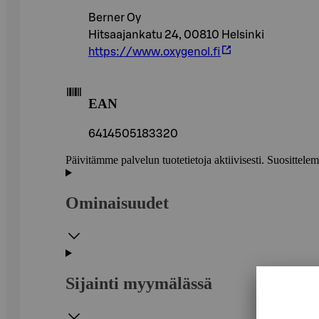
Berner Oy
Hitsaajankatu 24, 00810 Helsinki
https://www.oxygenol.fi
EAN
6414505183320
Päivitämme palvelun tuotetietoja aktiivisesti. Suositte
Ominaisuudet
Sijainti myymälässä