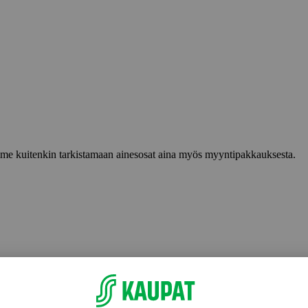
lemme kuitenkin tarkistamaan ainesosat aina myös myyntipakkauksesta.