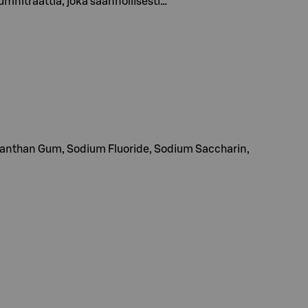
mnitraattia, joka säännöllisesti…
, Xanthan Gum, Sodium Fluoride, Sodium Saccharin,