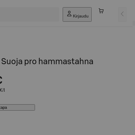
Kirjaudu
 Suoja pro hammastahna
€
€/l
stapa