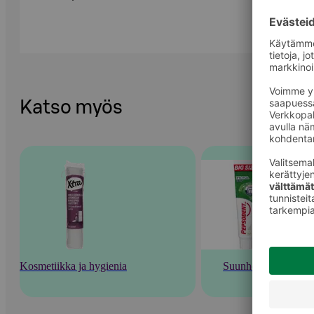
Katso myös
Kosmetiikka ja hygienia
Suunhoito