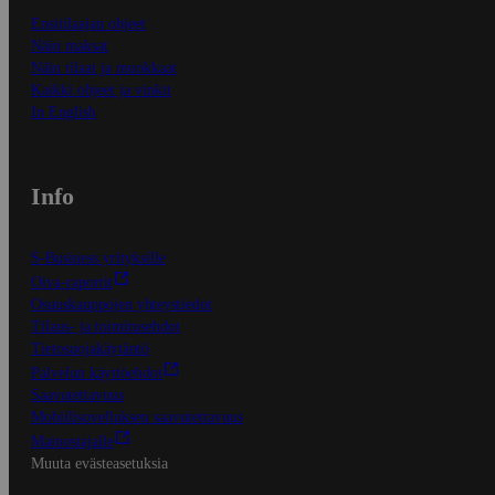
Ensitilaajan ohjeet
Näin maksat
Näin tilaat ja muokkaat
Kaikki ohjeet ja vinkit
In English
Info
S-Business yrityksille
Oiva-raportit
Osuuskauppojen yhteystiedot
Tilaus- ja toimitusehdot
Tietosuojakäytäntö
Palvelun käyttöehdot
Saavutettavuus
Mobiilisovelluksen saavutettavuus
Mainostajalle
Muuta evästeasetuksia