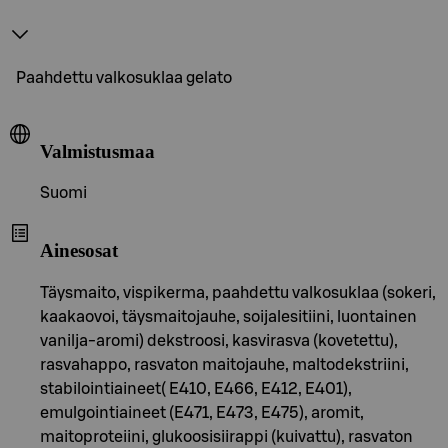
Paahdettu valkosuklaa gelato
Valmistusmaa
Suomi
Ainesosat
Täysmaito, vispikerma, paahdettu valkosuklaa (sokeri,
kaakaovoi, täysmaitojauhe, soijalesitiini, luontainen
vanilja-aromi) dekstroosi, kasvirasva (kovetettu),
rasvahappo, rasvaton maitojauhe, maltodekstriini,
stabilointiaineet( E410, E466, E412, E401),
emulgointiaineet (E471, E473, E475), aromit,
maitoproteiini, glukoosisiirappi (kuivattu), rasvaton