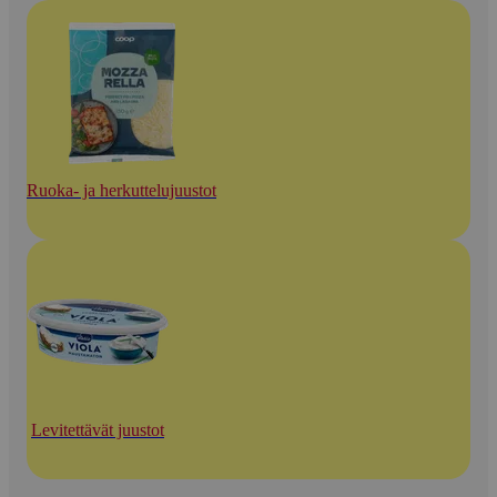
Ruoka- ja herkuttelujuustot
Levitettävät juustot