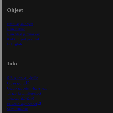
Ohjeet
Ensitilaajan ohjeet
Näin maksat
Näin tilaat ja muokkaat
Kaikki ohjeet ja vinkit
In English
Info
S-Business yrityksille
Oiva-raportit
Osuuskauppojen yhteystiedot
Tilaus- ja toimitusehdot
Tietosuojakäytäntö
Palvelun käyttöehdot
Saavutettavuus