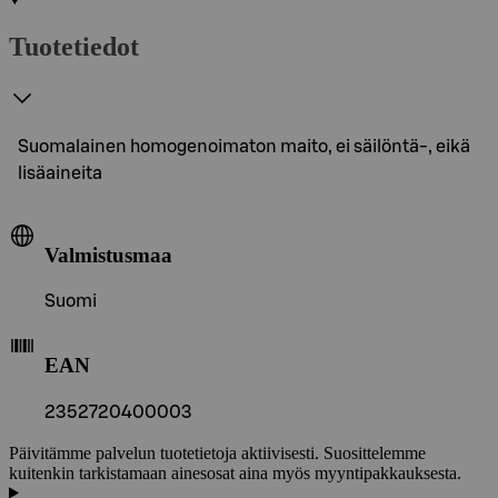
Tuotetiedot
Suomalainen homogenoimaton maito, ei säilöntä-, eikä
lisäaineita
Valmistusmaa
Suomi
EAN
2352720400003
Päivitämme palvelun tuotetietoja aktiivisesti. Suosittelemme
kuitenkin tarkistamaan ainesosat aina myös myyntipakkauksesta.