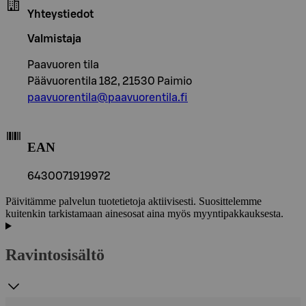
Yhteystiedot
Valmistaja
Paavuoren tila
Päävuorentila 182, 21530 Paimio
paavuorentila@paavuorentila.fi
EAN
6430071919972
Päivitämme palvelun tuotetietoja aktiivisesti. Suosittelemme
kuitenkin tarkistamaan ainesosat aina myös myyntipakkauksesta.
Ravintosisältö