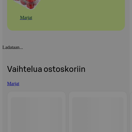
Marjat
Ladataan...
Vaihtelua ostoskoriin
Marjat
Ohita listaus