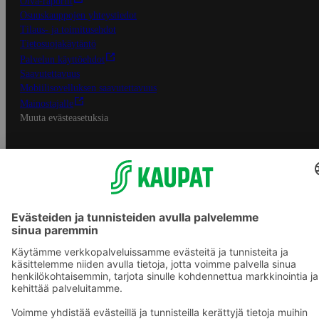
Oiva-raportit
Osuuskauppojen yhteystiedot
Tilaus- ja toimitusehdot
Tietosuojakäytäntö
Palvelun käyttöehdot
Saavutettavuus
Mobiilisovelluksen saavutettavuus
Mainostajalle
Muuta evästeasetuksia
S-ryhmän palvelut
S-ryhmä
Asiakasomistajuus
Yhteishyvä Ruoka -sovellus
S-ostoslista -sovellus
Prisma.fi
Sokos.fi
S-Pankki