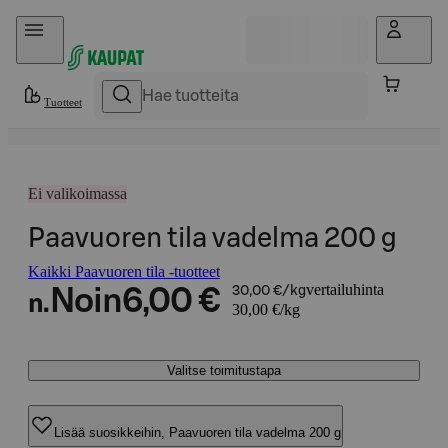
Hyppää sisältöön
Tuotteet
Ei valikoimassa
Paavuoren tila vadelma 200 g
Kaikki Paavuoren tila -tuotteet
vertailuhinta
Noin
6,00 €
30,00 €/kg
n.
30,00 €/kg
Valitse toimitustapa
Lisää suosikkeihin, Paavuoren tila vadelma 200 g