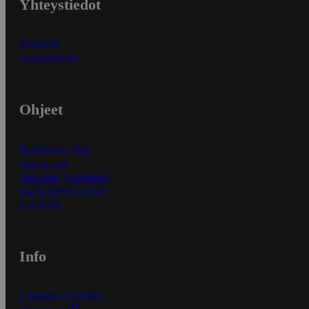
Yhteystiedot
Myymälät
Asiakaspalvelu
Ohjeet
Ensitilaajan ohjeet
Näin maksat
Näin tilaat ja muokkaat
Kaikki ohjeet ja vinkit
In English
Info
S-Business yrityksille