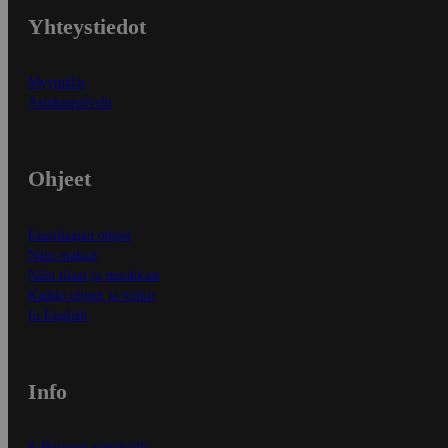
Yhteystiedot
Myymälät
Asiakaspalvelu
Ohjeet
Ensitilaajan ohjeet
Näin maksat
Näin tilaat ja muokkaat
Kaikki ohjeet ja vinkit
In English
Info
S-Business yrityksille