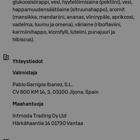
glukoosisiirappi, vesi, hyytelöimisaine (pektiini), vesi,
happamuudensäätöaine (sitruunahappo), aromit
(mansikka, mandariini, ananas, viinirypäle, aprikoosi,
vadelma, luumu ja omena), väriaine (riboflaviini,
karmiinihappo, klorofylli, luteiini, punajuuri ja
hibiscus).
Yhteystiedot
Valmistaja
Pablo Garrigos Ibanez, S.L.
CV 800 KM 14, 3, 03100 Jijona. Spain
Maahantuoja
Intmoda Trading Oy Ltd
Härkähaantie 14 01730 Vantaa