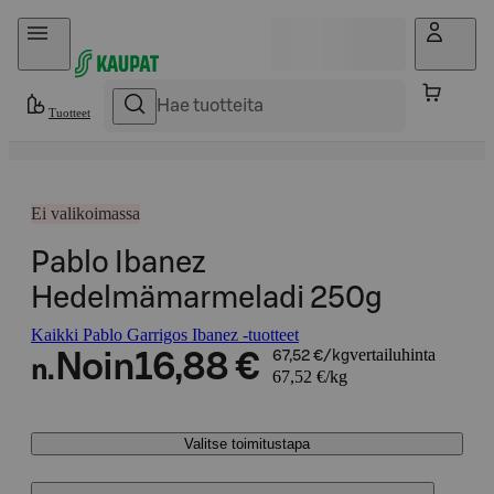
Hyppää sisältöön
Tuotteet
Ei valikoimassa
Pablo Ibanez
Hedelmämarmeladi 250g
Kaikki Pablo Garrigos Ibanez -tuotteet
vertailuhinta
Noin
16,88 €
67,52 €/kg
n.
67,52 €/kg
Valitse toimitustapa