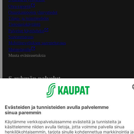
Oiva-raportit
Osuuskauppojen yhteystiedot
Tilaus- ja toimitusehdot
Tietosuojakäytäntö
Palvelun käyttöehdot
Saavutettavuus
Mobiilisovelluksen saavutettavuus
Mainostajalle
Muuta evästeasetuksia
S-ryhmän palvelut
S-ryhmä
Asiakasomistajuus
Yhteishyvä Ruoka -sovellus
S-ostoslista -sovellus
Prisma.fi
Sokos.fi