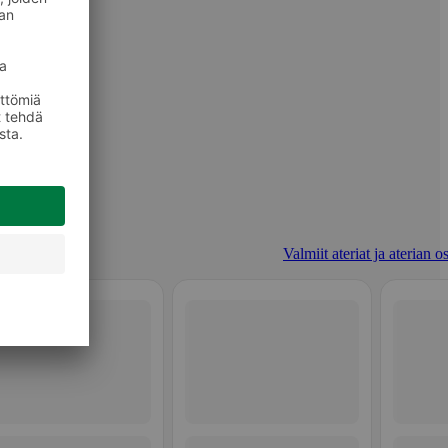
Valmiit ateriat ja aterian o