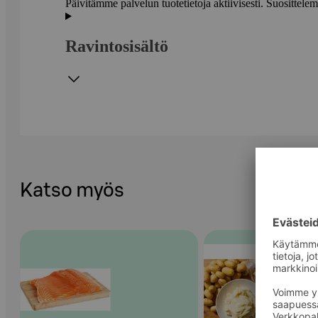
Päivitämme palvelun tuotetietoja aktiivisesti. Suositte
Ravintosisältö
Katso myös