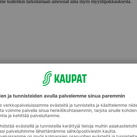
lemme kuitenkin tarkistamaan ainesosat aina myös myyntipakkauksesta.