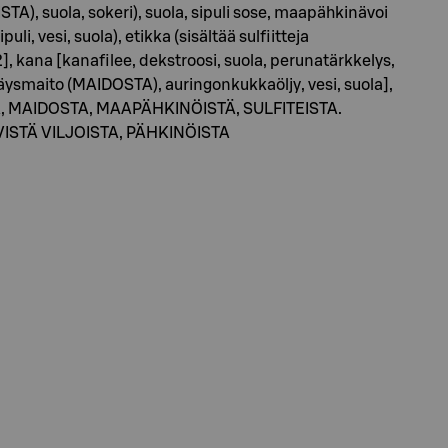
STA), suola, sokeri), suola, sipuli sose, maapähkinävoi
, vesi, suola), etikka (sisältää sulfiitteja
], kana [kanafilee, dekstroosi, suola, perunatärkkelys,
äysmaito (MAIDOSTA), auringonkukkaöljy, vesi, suola],
STA, MAIDOSTA, MAAPÄHKINÖISTÄ, SULFITEISTA.
VISTÄ VILJOISTA, PÄHKINÖISTA