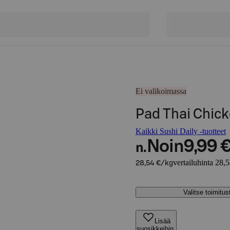
Ei valikoimassa
Pad Thai Chic
Kaikki Sushi Daily -tuotteet
Noin
9,99 
n.
vertailuhinta 28,
28,54 €/kg
Valitse toimitu
Lisää
suosikkeihin,