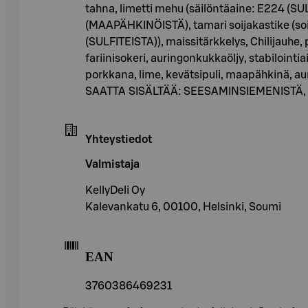
tahna, limetti mehu (säilöntäaine: E224 (SULF
(MAAPÄHKINÖISTÄ), tamari soijakastike (soijap
(SULFITEISTA)), maissitärkkelys, Chilijauhe,
fariinisokeri, auringonkukkaöljy, stabiloin
porkkana, lime, kevätsipuli, maapähkinä,
SAATTA SISÄLTÄÄ: SEESAMINSIEMENISTÄ, S
Yhteystiedot
Valmistaja
KellyDeli Oy
Kalevankatu 6, 00100, Helsinki, Soumi
EAN
3760386469231