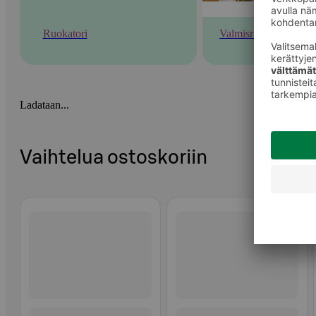
Ruokatori
Valmisruoka
Ladataan...
Vaihtelua ostoskoriin
Ohita listaus