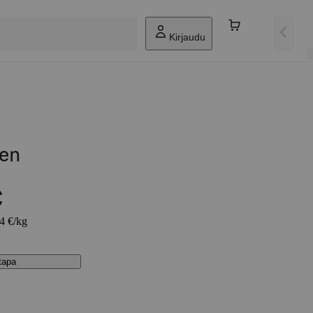
Kirjaudu
ken
€
54 €/kg
stapa