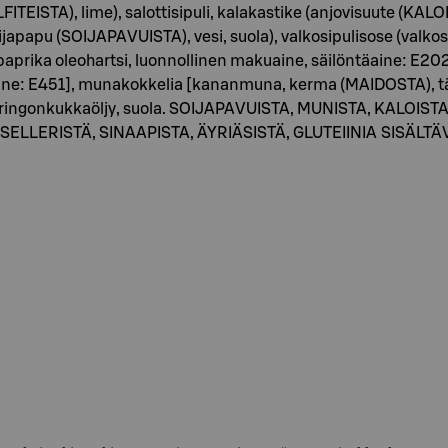
ITEISTA), lime), salottisipuli, kalakastike (anjovisuute (KALOI
apu (SOIJAPAVUISTA), vesi, suola), valkosipulisose (valkosipuli
 paprika oleohartsi, luonnollinen makuaine, säilöntäaine: E202
tiaine: E451], munakokkelia [kananmuna, kerma (MAIDOSTA), t
 auringonkukkaöljy, suola. SOIJAPAVUISTA, MUNISTA, KALOI
ELLERISTÄ, SINAAPISTA, ÄYRIÄSISTÄ, GLUTEIINIA SISÄLTÄ