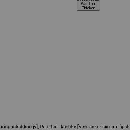
Pad Thai
Chicken
, auringonkukkaöljy], Pad thai -kastike [vesi, sokerisiirappi (gl