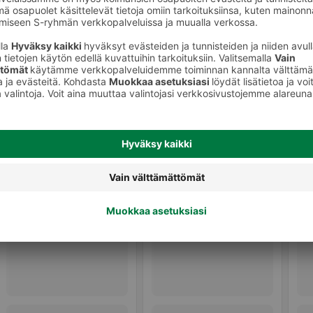
Valmiit ateriat ja aterian osat