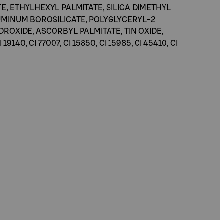
, ETHYLHEXYL PALMITATE, SILICA DIMETHYL
LUMINUM BOROSILICATE, POLYGLYCERYL-2
ROXIDE, ASCORBYL PALMITATE, TIN OXIDE,
40, CI 77007, CI 15850, CI 15985, CI 45410, CI