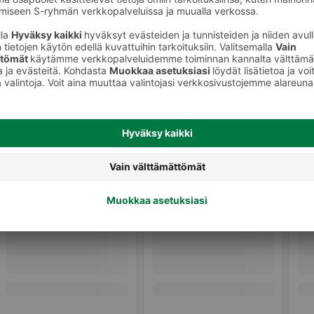
keet
Huulikiillot