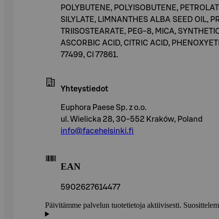
POLYBUTENE, POLYISOBUTENE, PETROLATU
SILYLATE, LIMNANTHES ALBA SEED OIL, 
TRIISOSTEARATE, PEG-8, MICA, SYNTHET
ASCORBIC ACID, CITRIC ACID, PHENOXYETHANO
77499, CI 77861.
Yhteystiedot
Euphora Paese Sp. z o.o.
ul. Wielicka 28, 30-552 Kraków, Poland
info@facehelsinki.fi
EAN
5902627614477
Päivitämme palvelun tuotetietoja aktiivisesti. Suositte