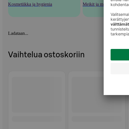
Kosmetiikka ja hygienia
Meikit ja meikkaustarvik
Ladataan...
Vaihtelua ostoskoriin
Ohita listaus