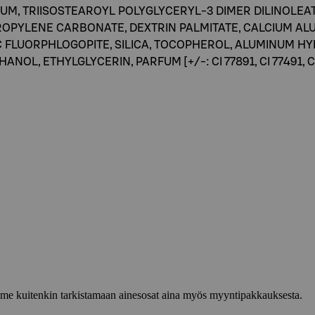
M, TRIISOSTEAROYL POLYGLYCERYL-3 DIMER DILINOLEATE
PROPYLENE CARBONATE, DEXTRIN PALMITATE, CALCIUM A
IC FLUORPHLOGOPITE, SILICA, TOCOPHEROL, ALUMINUM HYD
L, ETHYLGLYCERIN, PARFUM [+/-: CI 77891, CI 77491, CI 191
lemme kuitenkin tarkistamaan ainesosat aina myös myyntipakkauksesta.