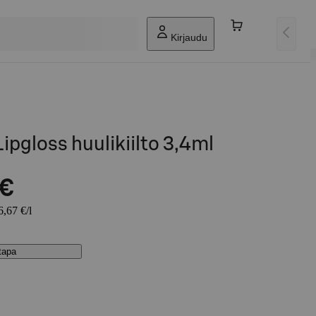
Kirjaudu
ipgloss huulikiilto 3,4ml
 €
6,67 €/l
stapa