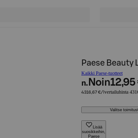
Paese Beauty L
Kaikki Paese-tuotteet
Noin
12,95
n.
vertailuhinta 431
4316,67 €/l
Valitse toimitu
Lisää
suosikkeihin,
Paese