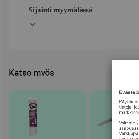
Sijainti myymälässä
Katso myös