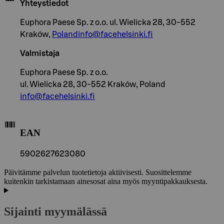
Yhteystiedot
Euphora Paese Sp. z o.o. ul. Wielicka 28, 30-552
Kraków,
Polandinfo@facehelsinki.fi
Valmistaja
Euphora Paese Sp. z o.o.
ul. Wielicka 28, 30-552 Kraków, Poland
info@facehelsinki.fi
EAN
5902627623080
Päivitämme palvelun tuotetietoja aktiivisesti. Suosittelemme
kuitenkin tarkistamaan ainesosat aina myös myyntipakkauksesta.
Sijainti myymälässä