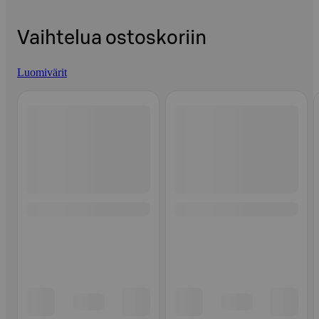
Vaihtelua ostoskoriin
Luomivärit
Ohita listaus