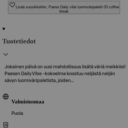
Lisää suosikkeihin, Paese Daily vibe luomiväripaletti 03 coffee
break
Tuotetiedot
Jokainen päivä on uusi mahdollisuus lisätä väriä meikkiisi!
Paesen Daily Vibe -kokoelma koostuu neljästä neljän
sävyn luomiväripaletista, joiden…
Valmistusmaa
Puola