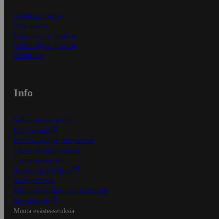
Ensitilaajan ohjeet
Näin maksat
Näin tilaat ja muokkaat
Kaikki ohjeet ja vinkit
In English
Info
S-Business yrityksille
Oiva-raportit
Osuuskauppojen yhteystiedot
Tilaus- ja toimitusehdot
Tietosuojakäytäntö
Palvelun käyttöehdot
Saavutettavuus
Mobiilisovelluksen saavutettavuus
Mainostajalle
Muuta evästeasetuksia