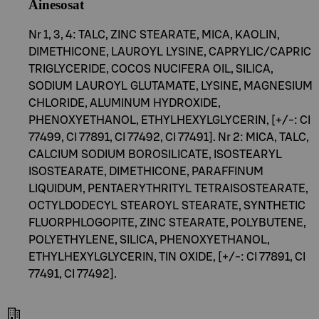
Ainesosat
Nr 1, 3, 4: TALC, ZINC STEARATE, MICA, KAOLIN,
DIMETHICONE, LAUROYL LYSINE, CAPRYLIC/CAPRIC
TRIGLYCERIDE, COCOS NUCIFERA OIL, SILICA,
SODIUM LAUROYL GLUTAMATE, LYSINE, MAGNESIUM
CHLORIDE, ALUMINUM HYDROXIDE,
PHENOXYETHANOL, ETHYLHEXYLGLYCERIN, [+/-: CI
77499, CI 77891, CI 77492, CI 77491]. Nr 2: MICA, TALC,
CALCIUM SODIUM BOROSILICATE, ISOSTEARYL
ISOSTEARATE, DIMETHICONE, PARAFFINUM
LIQUIDUM, PENTAERYTHRITYL TETRAISOSTEARATE,
OCTYLDODECYL STEAROYL STEARATE, SYNTHETIC
FLUORPHLOGOPITE, ZINC STEARATE, POLYBUTENE,
POLYETHYLENE, SILICA, PHENOXYETHANOL,
ETHYLHEXYLGLYCERIN, TIN OXIDE, [+/-: CI 77891, CI
77491, CI 77492].