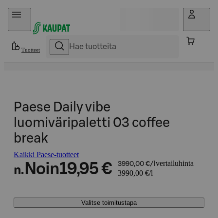
Hyppää sisältöön
Tuotteet
Paese Daily vibe
luomiväripaletti 03 coffee
break
Kaikki Paese-tuotteet
vertailuhinta
Noin
19,95 €
3990,00 €/l
n.
3990,00 €/l
Valitse toimitustapa