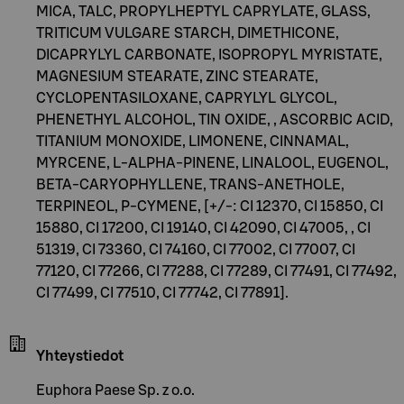
MICA, TALC, PROPYLHEPTYL CAPRYLATE, GLASS,
TRITICUM VULGARE STARCH, DIMETHICONE,
DICAPRYLYL CARBONATE, ISOPROPYL MYRISTATE,
MAGNESIUM STEARATE, ZINC STEARATE,
CYCLOPENTASILOXANE, CAPRYLYL GLYCOL,
PHENETHYL ALCOHOL, TIN OXIDE, , ASCORBIC ACID,
TITANIUM MONOXIDE, LIMONENE, CINNAMAL,
MYRCENE, L-ALPHA-PINENE, LINALOOL, EUGENOL,
BETA-CARYOPHYLLENE, TRANS-ANETHOLE,
TERPINEOL, P-CYMENE, [+/-: CI 12370, CI 15850, CI
15880, CI 17200, CI 19140, CI 42090, CI 47005, , CI
51319, CI 73360, CI 74160, CI 77002, CI 77007, CI
77120, CI 77266, CI 77288, CI 77289, CI 77491, CI 77492,
CI 77499, CI 77510, CI 77742, CI 77891].
Yhteystiedot
Euphora Paese Sp. z o.o.