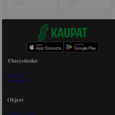
Yhteystiedot
Myymälät
Asiakaspalvelu
Ohjeet
Ensitilaajan ohjeet