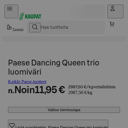
Hyppää sisältöön
Tuotteet
Paese Dancing Queen trio
luomiväri
Kaikki Paese-tuotteet
vertailuhinta
Noin
11,95 €
2987,50 €/kg
n.
2987,50 €/kg
Valitse toimitustapa
Lisää suosikkeihin, Paese Dancing Queen trio luomiväri