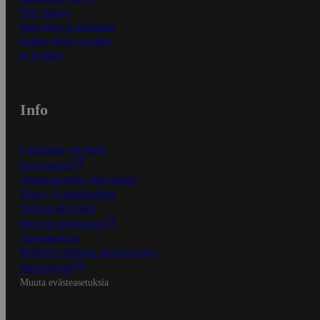
Näin maksat
Näin tilaat ja muokkaat
Kaikki ohjeet ja vinkit
In English
Info
S-Business yrityksille
Oiva-raportit
Osuuskauppojen yhteystiedot
Tilaus- ja toimitusehdot
Tietosuojakäytäntö
Palvelun käyttöehdot
Saavutettavuus
Mobiilisovelluksen saavutettavuus
Mainostajalle
Muuta evästeasetuksia