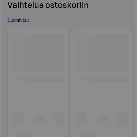
Vaihtelua ostoskoriin
Luomivärit
Ohita listaus