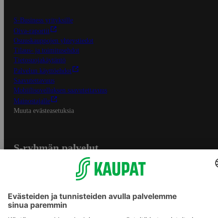
S-Business yrityksille
Oiva-raportit
Osuuskauppojen yhteystiedot
Tilaus- ja toimitusehdot
Tietosuojakäytäntö
Palvelun käyttöehdot
Saavutettavuus
Mobiilisovelluksen saavutettavuus
Mainostajalle
Muuta evästeasetuksia
S-ryhmän palvelut
S-ryhmä
Asiakasomistajuus
Yhteishyvä Ruoka -sovellus
S-ostoslista -sovellus