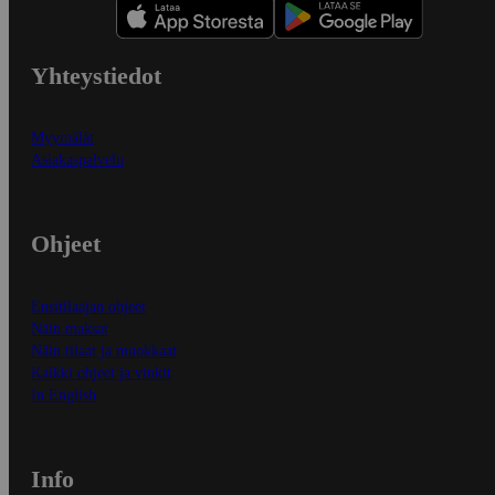
Yhteystiedot
Myymälät
Asiakaspalvelu
Ohjeet
Ensitilaajan ohjeet
Näin maksat
Näin tilaat ja muokkaat
Kaikki ohjeet ja vinkit
In English
Info