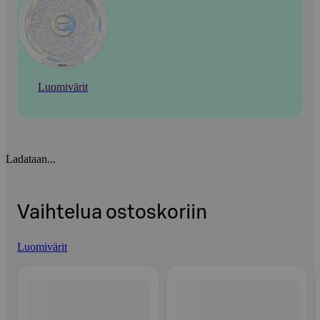
Luomivärit
Ladataan...
Vaihtelua ostoskoriin
Luomivärit
Ohita listaus