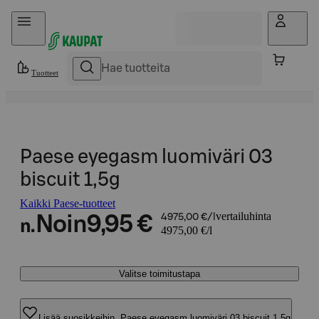
Hyppää sisältöön
Tuotteet
Paese eyegasm luomiväri 03
biscuit 1,5g
Kaikki Paese-tuotteet
vertailuhinta
Noin
9,95 €
4975,00 €/l
n.
4975,00 €/l
Valitse toimitustapa
Lisää suosikkeihin, Paese eyegasm luomiväri 03 biscuit 1,5g