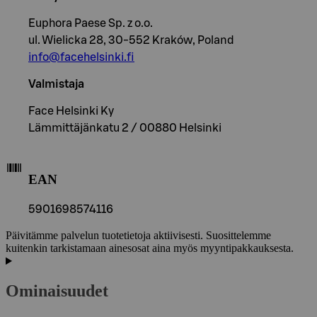
Euphora Paese Sp. z o.o.
ul. Wielicka 28, 30-552 Kraków, Poland
info@facehelsinki.fi
Valmistaja
Face Helsinki Ky
Lämmittäjänkatu 2 / 00880 Helsinki
EAN
5901698574116
Päivitämme palvelun tuotetietoja aktiivisesti. Suosittelemme
kuitenkin tarkistamaan ainesosat aina myös myyntipakkauksesta.
Ominaisuudet