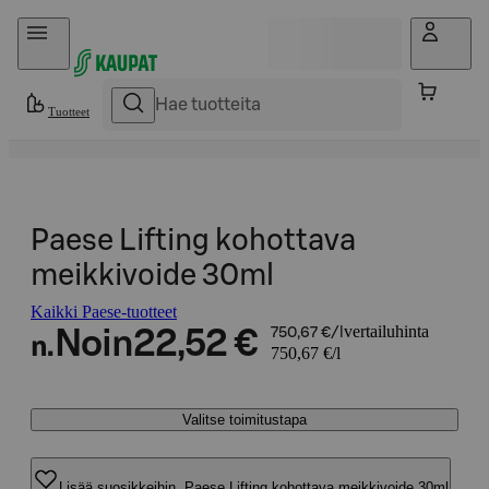
Hyppää sisältöön
Tuotteet
Paese Lifting kohottava
meikkivoide 30ml
Kaikki Paese-tuotteet
vertailuhinta
Noin
22,52 €
750,67 €/l
n.
750,67 €/l
Valitse toimitustapa
Lisää suosikkeihin, Paese Lifting kohottava meikkivoide 30ml