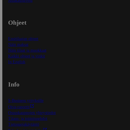
Asiakaspalvelu
Ohjeet
Ensitilaajan ohjeet
Näin maksat
Näin tilaat ja muokkaat
Kaikki ohjeet ja vinkit
In English
Info
S-Business yrityksille
Oiva-raportit
Osuuskauppojen yhteystiedot
Tilaus- ja toimitusehdot
Tietosuojakäytäntö