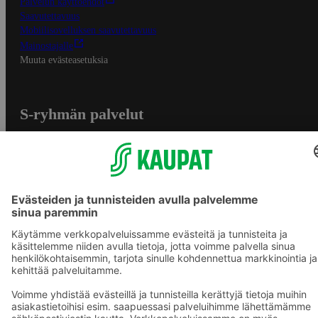
Palvelun käyttöehdot
Saavutettavuus
Mobiilisovelluksen saavutettavuus
Mainostajalle
Muuta evästeasetuksia
S-ryhmän palvelut
S-ryhmä
Asiakasomistajuus
Yhteishyvä Ruoka -sovellus
S-ostoslista -sovellus
Prisma.fi
Sokos.fi
S-Pankki
Yhteishyvä
Sokos Hotels
Raflaamo