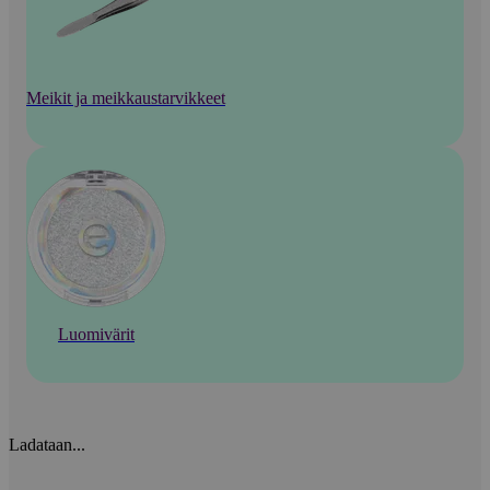
Meikit ja meikkaustarvikkeet
Luomivärit
Ladataan...