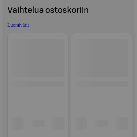
Vaihtelua ostoskoriin
Luomivärit
Ohita listaus