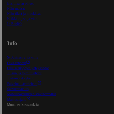
Ensitilaajan ohjeet
Näin maksat
Näin tilaat ja muokkaat
Kaikki ohjeet ja vinkit
In English
Info
S-Business yrityksille
Oiva-raportit
Osuuskauppojen yhteystiedot
Tilaus- ja toimitusehdot
Tietosuojakäytäntö
Palvelun käyttöehdot
Saavutettavuus
Mobiilisovelluksen saavutettavuus
Mainostajalle
Muuta evästeasetuksia