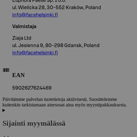
Euphora Paese Sp. z o.o.
ul. Wielicka 28, 30-552 Kraków, Poland
info@facehelsinki.fi
Valmistaja
Ziaja Ltd
ul. Jesienna 9, 80-298 Gdansk, Poland
info@facehelsinki.fi
EAN
5902627624469
Päivitämme palvelun tuotetietoja aktiivisesti. Suosittelemme
kuitenkin tarkistamaan ainesosat aina myös myyntipakkauksesta.
Sijainti myymälässä