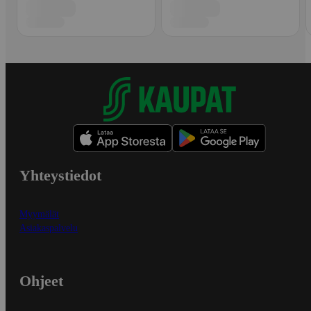
Yhteystiedot
Myymälät
Asiakaspalvelu
Ohjeet