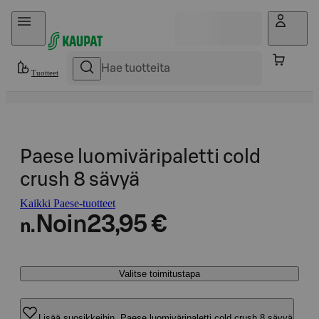
Hyppää sisältöön
Tuotteet
Paese luomiväripaletti cold
crush 8 sävyä
Kaikki Paese-tuotteet
Noin
23,95 €
n.
Valitse toimitustapa
Lisää suosikkeihin, Paese luomiväripaletti cold crush 8 sävyä