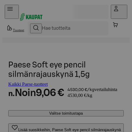
Hyppää sisältöön
Tuotteet
Paese Soft eye pencil
silmänrajauskynä 1,5g
Kaikki Paese-tuotteet
vertailuhinta
Noin
9,06 €
4530,00 €/kg
n.
4530,00 €/kg
Valitse toimitustapa
Lisää suosikkeihin, Paese Soft eye pencil silmänrajauskynä