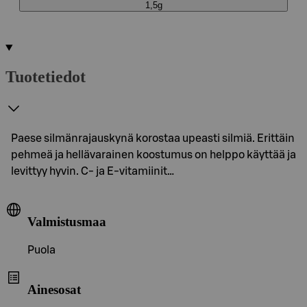
1,5g
Tuotetiedot
Paese silmänrajauskynä korostaa upeasti silmiä. Erittäin
pehmeä ja hellävarainen koostumus on helppo käyttää ja
levittyy hyvin. C- ja E-vitamiinit…
Valmistusmaa
Puola
Ainesosat