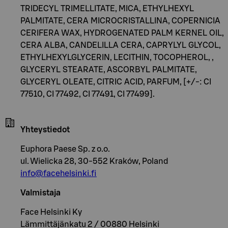
TRIDECYL TRIMELLITATE, MICA, ETHYLHEXYL
PALMITATE, CERA MICROCRISTALLINA, COPERNICIA
CERIFERA WAX, HYDROGENATED PALM KERNEL OIL,
CERA ALBA, CANDELILLA CERA, CAPRYLYL GLYCOL,
ETHYLHEXYLGLYCERIN, LECITHIN, TOCOPHEROL, ,
GLYCERYL STEARATE, ASCORBYL PALMITATE,
GLYCERYL OLEATE, CITRIC ACID, PARFUM, [+/-: CI
77510, CI 77492, CI 77491, CI 77499].
Yhteystiedot
Euphora Paese Sp. z o.o.
ul. Wielicka 28, 30-552 Kraków, Poland
info@facehelsinki.fi
Valmistaja
Face Helsinki Ky
Lämmittäjänkatu 2 / 00880 Helsinki