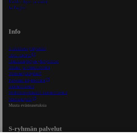
Kaikki ohjeet ja vinkit
In English
Info
S-Business yrityksille
Oiva-raportit
Osuuskauppojen yhteystiedot
Tilaus- ja toimitusehdot
Tietosuojakäytäntö
Palvelun käyttöehdot
Saavutettavuus
Mobiilisovelluksen saavutettavuus
Mainostajalle
Muuta evästeasetuksia
S-ryhmän palvelut