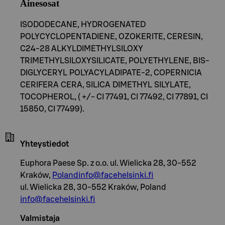
Ainesosat
ISODODECANE, HYDROGENATED
POLYCYCLOPENTADIENE, OZOKERITE, CERESIN,
C24-28 ALKYLDIMETHYLSILOXY
TRIMETHYLSILOXYSILICATE, POLYETHYLENE, BIS-
DIGLYCERYL POLYACYLADIPATE-2, COPERNICIA
CERIFERA CERA, SILICA DIMETHYL SILYLATE,
TOCOPHEROL, ( +/- CI 77491, CI 77492, CI 77891, CI
15850, CI 77499).
Yhteystiedot
Euphora Paese Sp. z o.o. ul. Wielicka 28, 30-552
Kraków,
Polandinfo@facehelsinki.fi
ul. Wielicka 28, 30-552 Kraków, Poland
info@facehelsinki.fi
Valmistaja