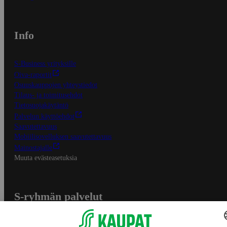
Info
S-Business yrityksille
Oiva-raportit
Osuuskauppojen yhteystiedot
Tilaus- ja toimitusehdot
Tietosuojakäytäntö
Palvelun käyttöehdot
Saavutettavuus
Mobiilisovelluksen saavutettavuus
Mainostajalle
Muuta evästeasetuksia
S-ryhmän palvelut
S-ryhmä