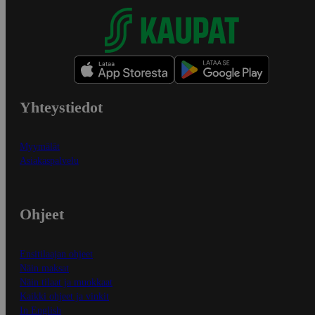
Yhteystiedot
Myymälät
Asiakaspalvelu
Ohjeet
Ensitilaajan ohjeet
Näin maksat
Näin tilaat ja muokkaat
Kaikki ohjeet ja vinkit
In English