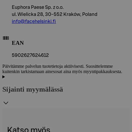
Euphora Paese Sp. z o.o.
ul. Wielicka 28, 30-552 Kraków, Poland
info@facehelsinki.fi
EAN
5902627624612
Päivitämme palvelun tuotetietoja aktiivisesti. Suosittelemme
kuitenkin tarkistamaan ainesosat aina myös myyntipakkauksesta.
Sijainti myymälässä
Katso myös