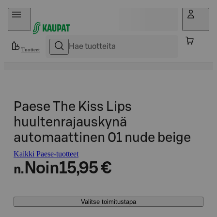
Hyppää sisältöön
Tuotteet
Paese The Kiss Lips
huultenrajauskynä
automaattinen 01 nude beige
Kaikki Paese-tuotteet
Noin
15,95 €
n.
Valitse toimitustapa