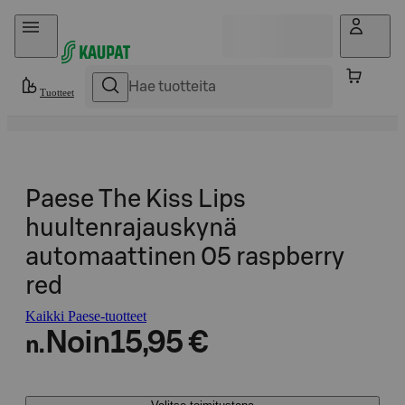
Hyppää sisältöön
Tuotteet
Paese The Kiss Lips
huultenrajauskynä
automaattinen 05 raspberry
red
Kaikki Paese-tuotteet
Noin
15,95 €
n.