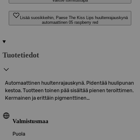
Valitse toimitustapa
Lisää suosikkeihin, Paese The Kiss Lips huultenrajauskynä
automaattinen 05 raspberry red
Tuotetiedot
Automaattinen huultenrajauskynä. Pidentää huulipunan
kestoa. Tuotteen toinen pää sisältää pienen teroittimen.
Kermainen ja erittäin pigmenttinen…
Valmistusmaa
Puola