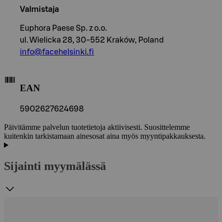
Valmistaja
Euphora Paese Sp. z o.o.
ul. Wielicka 28, 30-552 Kraków, Poland
info@facehelsinki.fi
EAN
5902627624698
Päivitämme palvelun tuotetietoja aktiivisesti. Suosittelemme
kuitenkin tarkistamaan ainesosat aina myös myyntipakkauksesta.
Sijainti myymälässä