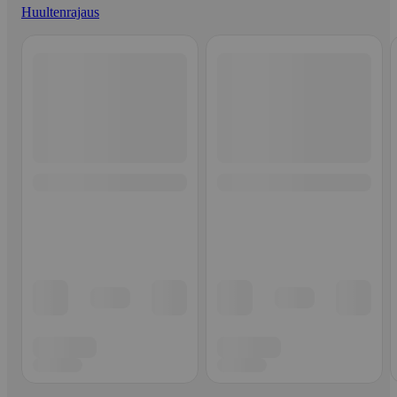
Huultenrajaus
Ohita listaus