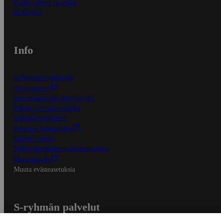
Kaikki ohjeet ja vinkit
In English
Info
S-Business yrityksille
Oiva-raportit
Osuuskauppojen yhteystiedot
Tilaus- ja toimitusehdot
Tietosuojakäytäntö
Palvelun käyttöehdot
Saavutettavuus
Mobiilisovelluksen saavutettavuus
Mainostajalle
Muuta evästeasetuksia
S-ryhmän palvelut